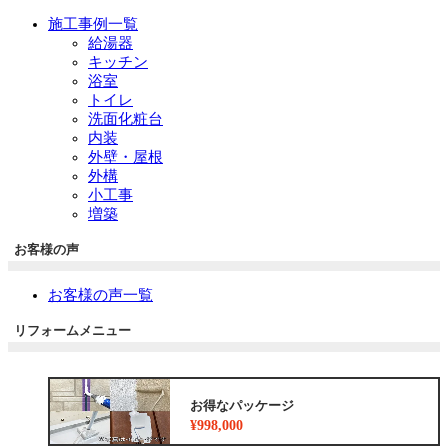
施工事例一覧
給湯器
キッチン
浴室
トイレ
洗面化粧台
内装
外壁・屋根
外構
小工事
増築
お客様の声
お客様の声一覧
リフォームメニュー
お得なパッケージ
¥998,000