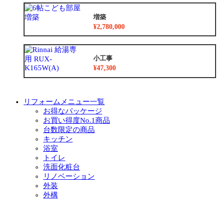
増築
¥2,780,000
小工事
¥47,300
リフォームメニュー一覧
お得なパッケージ
お買い得度No.1商品
台数限定の商品
キッチン
浴室
トイレ
洗面化粧台
リノベーション
外装
外構
増築
小工事