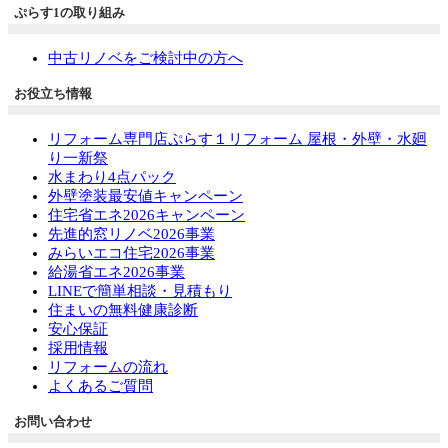
ぷらす1の取り組み
中古リノベをご検討中の方へ
お役立ち情報
リフォーム専門店ぷらす１リフォーム 屋根・外壁・水廻
り一新祭
水まわり4点パック
外壁塗装最安値キャンペーン
住宅省エネ2026キャンペーン
先進的窓リノベ2026事業
みらいエコ住宅2026事業
給湯省エネ2026事業
LINEで簡単相談・見積もり
住まいの無料健康診断
安心保証
採用情報
リフォームの流れ
よくあるご質問
お問い合わせ