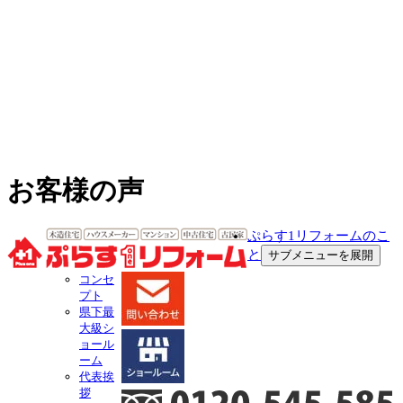
お客様の声
ぷらす1リフォームのこ
と
サブメニューを展開
コンセ
プト
県下最
大級シ
ョール
ーム
代表挨
拶