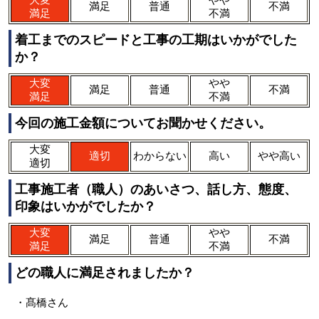
満足
普通
不満
満足
不満
着工までのスピードと工事の工期はいかがでした
か？
大変
やや
満足
普通
不満
満足
不満
今回の施工金額についてお聞かせください。
大変
適切
わからない
高い
やや高い
適切
工事施工者（職人）のあいさつ、話し方、態度、
印象はいかがでしたか？
大変
やや
満足
普通
不満
満足
不満
どの職人に満足されましたか？
・髙橋さん