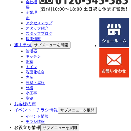
会社概
要
企業理
念
アクセスマップ
スタッフ紹介
スタッフブログ
採用情報
施工事例
サブメニューを展開
給湯器
キッチン
浴室
トイレ
洗面化粧台
内装
外壁・屋根
外構
小工事
増築
お客様の声
イベント・チラシ情報
サブメニューを展開
イベント情報
チラシ情報
お役立ち情報
サブメニューを展開