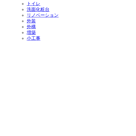
トイレ
洗面化粧台
リノベーション
外装
外構
増築
小工事
イベント・チラシ情報
イベント情報一覧
チラシ情報一覧
ぷらす1の取り組み
中古リノベをご検討中の方へ
お役立ち情報
リフォーム専門店ぷらす１リフォーム 屋根・外壁・水廻
り一新祭