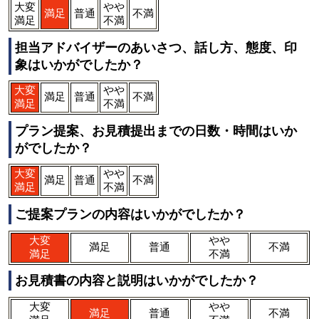
大変
やや
満足
普通
不満
満足
不満
担当アドバイザーのあいさつ、話し方、態度、印
象はいかがでしたか？
大変
やや
満足
普通
不満
満足
不満
プラン提案、お見積提出までの日数・時間はいか
がでしたか？
大変
やや
満足
普通
不満
満足
不満
ご提案プランの内容はいかがでしたか？
大変
やや
満足
普通
不満
満足
不満
お見積書の内容と説明はいかがでしたか？
大変
やや
満足
普通
不満