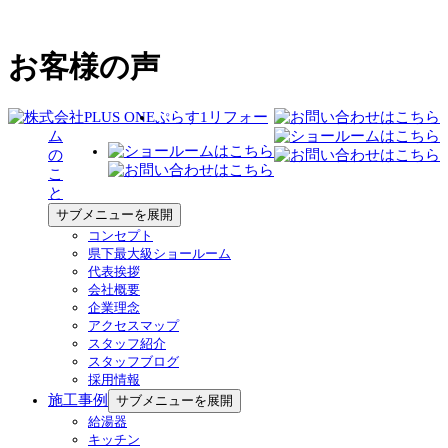
お客様の声
ぷらす1リフォー
ム
の
こ
と
サブメニューを展開
コンセプト
県下最大級ショールーム
代表挨拶
会社概要
企業理念
アクセスマップ
スタッフ紹介
スタッフブログ
採用情報
施工事例
サブメニューを展開
給湯器
キッチン