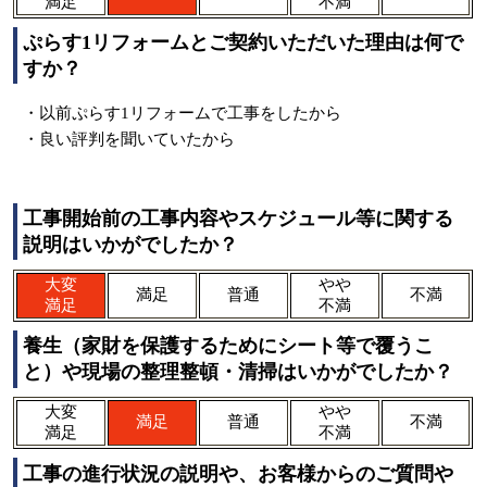
満足
不満
ぷらす1リフォームとご契約いただいた理由は何で
すか？
・以前ぷらす1リフォームで工事をしたから
・良い評判を聞いていたから
工事開始前の工事内容やスケジュール等に関する
説明はいかがでしたか？
大変
やや
満足
普通
不満
満足
不満
養生（家財を保護するためにシート等で覆うこ
と）や現場の整理整頓・清掃はいかがでしたか？
大変
やや
満足
普通
不満
満足
不満
工事の進行状況の説明や、お客様からのご質問や