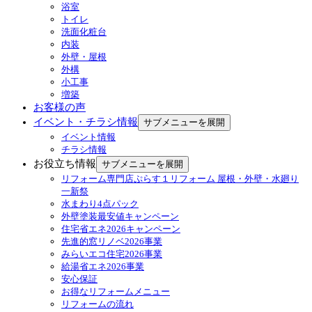
浴室
トイレ
洗面化粧台
内装
外壁・屋根
外構
小工事
増築
お客様の声
イベント・チラシ情報
サブメニューを展開
イベント情報
チラシ情報
お役立ち情報
サブメニューを展開
リフォーム専門店ぷらす１リフォーム 屋根・外壁・水廻り
一新祭
水まわり4点パック
外壁塗装最安値キャンペーン
住宅省エネ2026キャンペーン
先進的窓リノベ2026事業
みらいエコ住宅2026事業
給湯省エネ2026事業
安心保証
お得なリフォームメニュー
リフォームの流れ