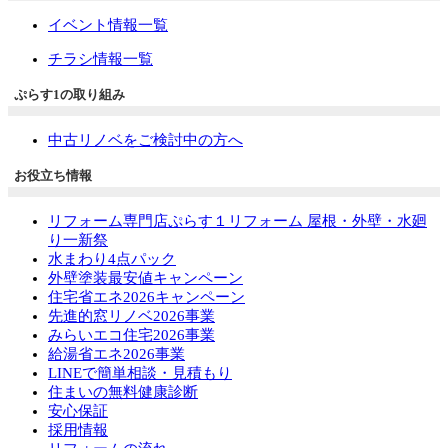
イベント情報一覧
チラシ情報一覧
ぷらす1の取り組み
中古リノベをご検討中の方へ
お役立ち情報
リフォーム専門店ぷらす１リフォーム 屋根・外壁・水廻
り一新祭
水まわり4点パック
外壁塗装最安値キャンペーン
住宅省エネ2026キャンペーン
先進的窓リノベ2026事業
みらいエコ住宅2026事業
給湯省エネ2026事業
LINEで簡単相談・見積もり
住まいの無料健康診断
安心保証
採用情報