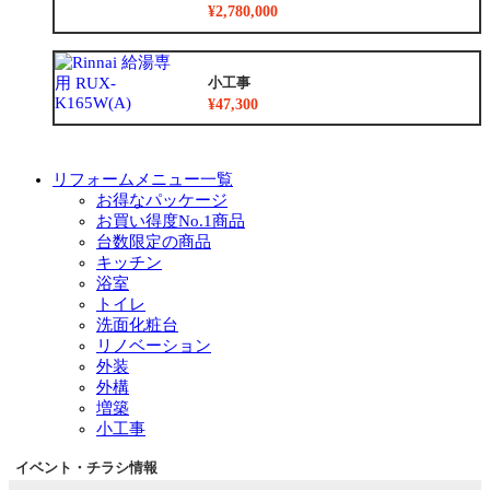
¥2,780,000
小工事
¥47,300
リフォームメニュー一覧
お得なパッケージ
お買い得度No.1商品
台数限定の商品
キッチン
浴室
トイレ
洗面化粧台
リノベーション
外装
外構
増築
小工事
イベント・チラシ情報