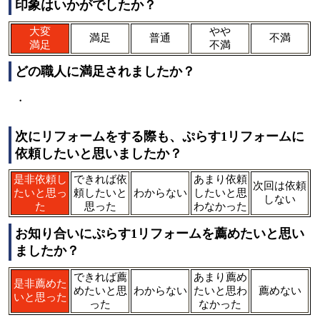
印象はいかがでしたか？
大変
やや
満足
普通
不満
満足
不満
どの職人に満足されましたか？
・
次にリフォームをする際も、ぷらす1リフォームに
依頼したいと思いましたか？
是非依頼し
できれば依
あまり依頼
次回は依頼
たいと思っ
頼したいと
わからない
したいと思
しない
た
思った
わなかった
お知り合いにぷらす1リフォームを薦めたいと思い
ましたか？
できれば薦
あまり薦め
是非薦めた
めたいと思
わからない
たいと思わ
薦めない
いと思った
った
なかった