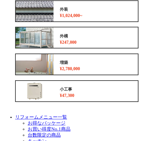
外装
¥1,024,000~
外構
¥247,000
増築
¥2,780,000
小工事
¥47,300
リフォームメニュー一覧
お得なパッケージ
お買い得度No.1商品
台数限定の商品