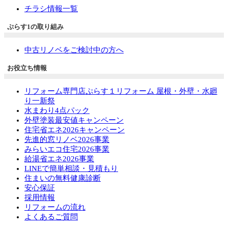
チラシ情報一覧
ぷらす1の取り組み
中古リノベをご検討中の方へ
お役立ち情報
リフォーム専門店ぷらす１リフォーム 屋根・外壁・水廻
り一新祭
水まわり4点パック
外壁塗装最安値キャンペーン
住宅省エネ2026キャンペーン
先進的窓リノベ2026事業
みらいエコ住宅2026事業
給湯省エネ2026事業
LINEで簡単相談・見積もり
住まいの無料健康診断
安心保証
採用情報
リフォームの流れ
よくあるご質問