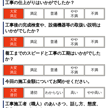
工事の仕上がりはいかがでしたか？
大変
やや
満足
普通
不満
満足
不満
工事後の完成検査や、設備機器等の取扱い説明は
いかがでしたか？
大変
やや
満足
普通
不満
満足
不満
着工までのスピードと工事の工期はいかがでした
か？
大変
やや
満足
普通
不満
満足
不満
今回の施工金額についてお聞かせください。
大変
適切
わからない
高い
やや高い
適切
工事施工者（職人）のあいさつ、話し方、態度、