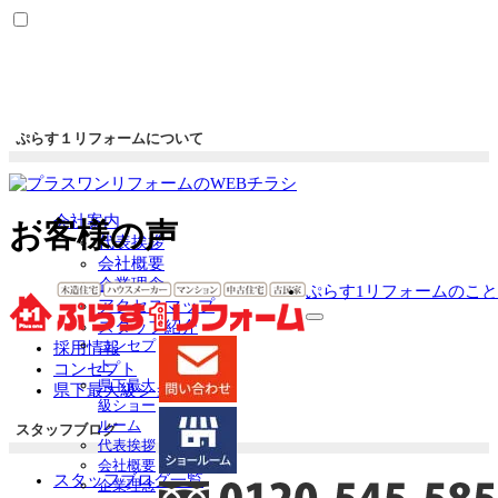
ぷらす１リフォームについて
会社案内
お客様の声
代表挨拶
会社概要
企業理念
ぷらす1リフォームのこと
アクセスマップ
サ
スタッフ紹介
コンセプ
ブ
採用情報
ト
メ
コンセプト
県下最大
ニ
県下最大級ショールーム
級ショー
ュ
ルーム
ー
スタッフブログ
代表挨拶
を
会社概要
展
スタッフブログ一覧
企業理念
開