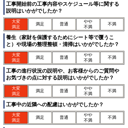
工事開始前の工事内容やスケジュール等に関する
説明はいかがでしたか？
大変
やや
満足
普通
不満
満足
不満
養生（家財を保護するためにシート等で覆うこ
と）や現場の整理整頓・清掃はいかがでしたか？
大変
やや
満足
普通
不満
満足
不満
工事の進行状況の説明や、お客様からのご質問や
お気づきの点に対する説明はいかがでしたか？
大変
やや
満足
普通
不満
満足
不満
工事中の近隣への配慮はいかがでしたか？
大変
やや
満足
普通
不満
満足
不満