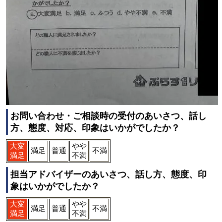
お問い合わせ・ご相談時の受付のあいさつ、話し
方、態度、対応、印象はいかがでしたか？
大変
やや
満足
普通
不満
満足
不満
担当アドバイザーのあいさつ、話し方、態度、印
象はいかがでしたか？
大変
やや
満足
普通
不満
満足
不満