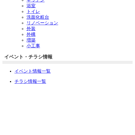
キッチン
浴室
トイレ
洗面化粧台
リノベーション
外装
外構
増築
小工事
イベント・チラシ情報
イベント情報一覧
チラシ情報一覧
ぷらす1の取り組み
中古リノベをご検討中の方へ
お役立ち情報
リフォーム専門店ぷらす１リフォーム 屋根・外壁・水廻