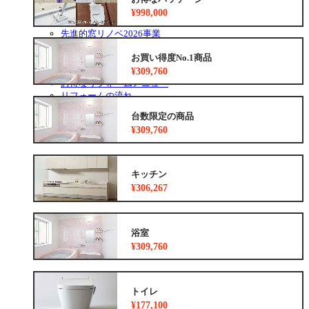
を
ニ
外壁塗装最安値キャンペーン
¥998,000
展
ュ
住宅省エネ2026キャンペーン
開
ー
先進的窓リノベ2026事業
を
みらいエコ住宅2026事業
展
お買い得度No.1商品
給湯省エネ2026事業
開
安心保証
¥309,760
お得なリフォームメニュー
リフォームの流れ
よくあるご質問
台数限定の商品
中古リノベをご検討中の方へ
¥309,760
キッチン
¥306,267
浴室
¥309,760
トイレ
¥177,100