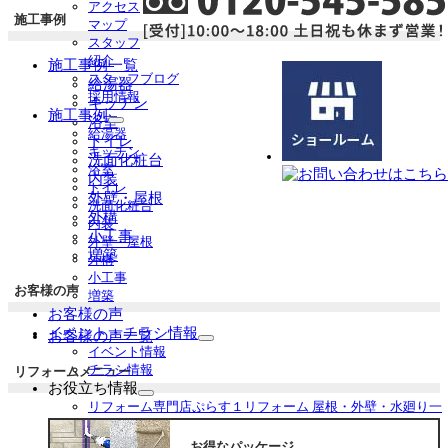
アクセス
施工事例
マップ
スタッフ
紹介
施工事例一覧
スタッフブログ
給湯器
採用情報
キッチン
施工事例
浴室
サ
給湯器
トイレ
ブ
キッチン
洗面化粧台
メ
浴室
内装
ニ
トイレ
外壁・屋根
ュ
洗面化粧台
外構
ー
内装
小工事
を
外壁・屋根
展
増築
外構
開
小工事
お客様の声
増築
お客様の声
イベント・チラシ情報
お客様の声一覧
サ
イベント情報
ブ
チラシ情報
リフォームメニュー
メ
お役立ち情報
ニ
サ
リフォーム専門店ぷらす１リフォーム 屋根・外壁・水廻り一
ュ
ブ
新祭
ー
メ
水まわり4点パック
お得なパッケージ