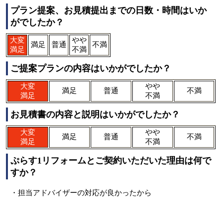
プラン提案、お見積提出までの日数・時間はいか
がでしたか？
大変
やや
満足
普通
不満
満足
不満
ご提案プランの内容はいかがでしたか？
大変
やや
満足
普通
不満
満足
不満
お見積書の内容と説明はいかがでしたか？
大変
やや
満足
普通
不満
満足
不満
ぷらす1リフォームとご契約いただいた理由は何で
すか？
・担当アドバイザーの対応が良かったから