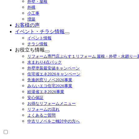
外壁・屋根
展
外構
開
小工事
増築
お客様の声
イベント・チラシ情報
サ
イベント情報
ブ
チラシ情報
メ
お役立ち情報
ニ
サ
リフォーム専門店ぷらす１リフォーム 屋根・外壁・水廻り一
ュ
ブ
水まわり4点パック
ー
メ
外壁塗装最安値キャンペーン
を
ニ
住宅省エネ2026キャンペーン
展
ュ
先進的窓リノベ2026事業
開
ー
みらいエコ住宅2026事業
を
給湯省エネ2026事業
展
安心保証
開
お得なリフォームメニュー
リフォームの流れ
よくあるご質問
中古リノベをご検討中の方へ