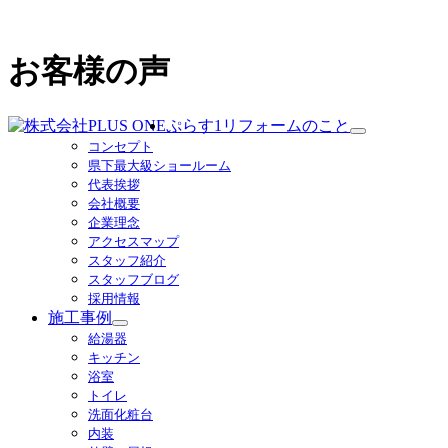
お客様の声
ぷらす1リフォームのこと
サ
コンセプト
ブ
県下最大級ショールーム
メ
代表挨拶
ニ
会社概要
ュ
企業理念
ー
アクセスマップ
を
スタッフ紹介
展
スタッフブログ
開
採用情報
施工事例
サ
給湯器
ブ
キッチン
メ
浴室
ニ
トイレ
ュ
洗面化粧台
ー
内装
を