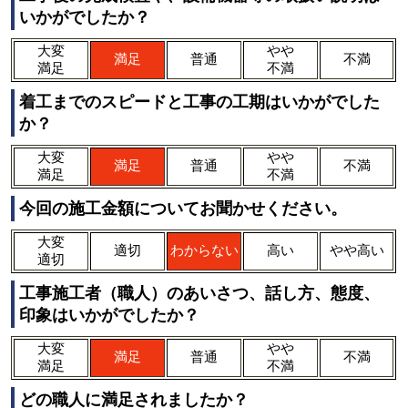
いかがでしたか？
大変
やや
満足
普通
不満
満足
不満
着工までのスピードと工事の工期はいかがでした
か？
大変
やや
満足
普通
不満
満足
不満
今回の施工金額についてお聞かせください。
大変
適切
わからない
高い
やや高い
適切
工事施工者（職人）のあいさつ、話し方、態度、
印象はいかがでしたか？
大変
やや
満足
普通
不満
満足
不満
どの職人に満足されましたか？