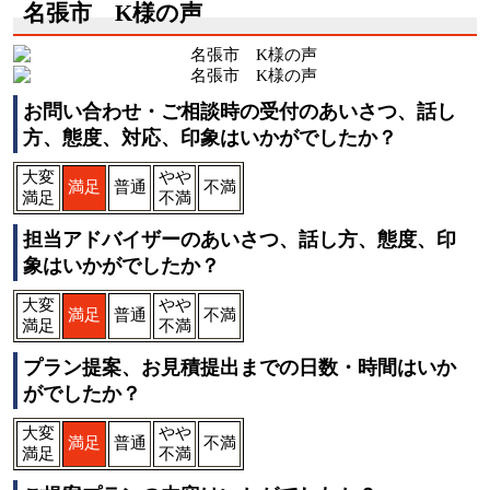
名張市 K様の声
お問い合わせ・ご相談時の受付のあいさつ、話し
方、態度、対応、印象はいかがでしたか？
大変
やや
満足
普通
不満
満足
不満
担当アドバイザーのあいさつ、話し方、態度、印
象はいかがでしたか？
大変
やや
満足
普通
不満
満足
不満
プラン提案、お見積提出までの日数・時間はいか
がでしたか？
大変
やや
満足
普通
不満
満足
不満