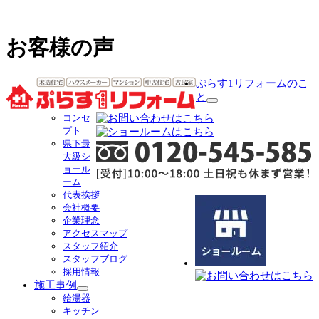
お客様の声
ぷらす1リフォームのこ
と
サ
コンセ
ブ
プト
メ
県下最
ニ
大級シ
ュ
ョール
ー
ーム
を
代表挨拶
展
会社概要
開
企業理念
アクセスマップ
スタッフ紹介
スタッフブログ
採用情報
施工事例
サ
給湯器
ブ
キッチン