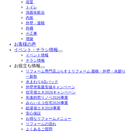
メ
浴室
ニ
トイレ
ュ
洗面化粧台
ー
内装
を
外壁・屋根
展
外構
開
小工事
増築
お客様の声
イベント・チラシ情報
サ
イベント情報
ブ
チラシ情報
メ
お役立ち情報
ニ
サ
リフォーム専門店ぷらす１リフォーム 屋根・外壁・水廻り
ュ
ブ
一新祭
ー
メ
水まわり4点パック
を
ニ
外壁塗装最安値キャンペーン
展
ュ
住宅省エネ2026キャンペーン
開
ー
先進的窓リノベ2026事業
を
みらいエコ住宅2026事業
展
給湯省エネ2026事業
開
安心保証
お得なリフォームメニュー
リフォームの流れ
よくあるご質問