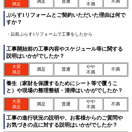
満足
普通
不満
満足
不満
ぷらす1リフォームとご契約いただいた理由は何で
すか？
・以前ぷらす1リフォームで工事をしたから
工事開始前の工事内容やスケジュール等に関する
説明はいかがでしたか？
大変
やや
満足
普通
不満
満足
不満
養生（家財を保護するためにシート等で覆うこ
と）や現場の整理整頓・清掃はいかがでしたか？
大変
やや
満足
普通
不満
満足
不満
工事の進行状況の説明や、お客様からのご質問や
お気づきの点に対する説明はいかがでしたか？