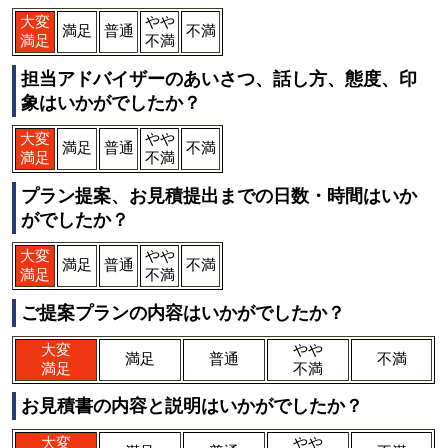
大変
やや
満足
普通
不満
満足
不満
担当アドバイザーのあいさつ、話し方、態度、印
象はいかがでしたか？
大変
やや
満足
普通
不満
満足
不満
プラン提案、お見積提出までの日数・時間はいか
がでしたか？
大変
やや
満足
普通
不満
満足
不満
ご提案プランの内容はいかがでしたか？
大変
やや
満足
普通
不満
満足
不満
お見積書の内容と説明はいかがでしたか？
大変
やや