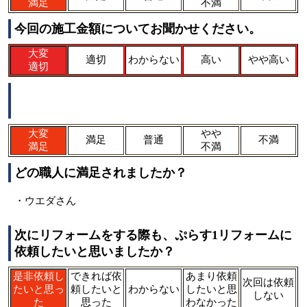
満足
不満
今回の施工金額についてお聞かせください。
大変
適切
わからない
高い
やや高い
適切
工事施工者（職人）のあいさつ、話し方、態度、
印象はいかがでしたか？
大変
やや
満足
普通
不満
満足
不満
どの職人に満足されましたか？
・ウエダさん
次にリフォームをする際も、ぷらす1リフォームに
依頼したいと思いましたか？
是非依頼し
できれば依
あまり依頼
次回は依頼
たいと思っ
頼したいと
わからない
したいと思
しない
た
思った
わなかった