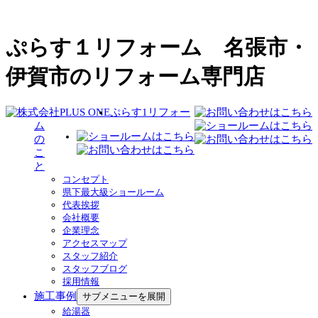
ぷらす１リフォーム 名張市・
伊賀市のリフォーム専門店
ぷらす1リフォー
ム
の
こ
と
コンセプト
県下最大級ショールーム
代表挨拶
会社概要
企業理念
アクセスマップ
スタッフ紹介
スタッフブログ
採用情報
施工事例
サブメニューを展開
給湯器