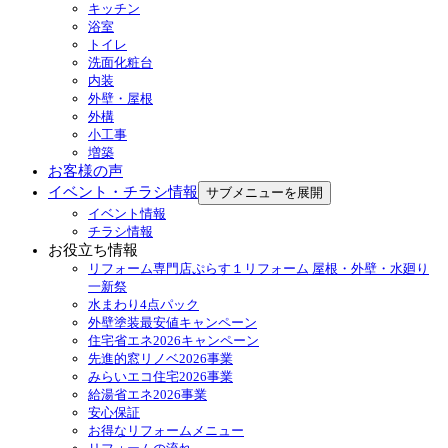
キッチン
浴室
トイレ
洗面化粧台
内装
外壁・屋根
外構
小工事
増築
お客様の声
イベント・チラシ情報
サブメニューを展開
イベント情報
チラシ情報
お役立ち情報
リフォーム専門店ぷらす１リフォーム 屋根・外壁・水廻り
一新祭
水まわり4点パック
外壁塗装最安値キャンペーン
住宅省エネ2026キャンペーン
先進的窓リノベ2026事業
みらいエコ住宅2026事業
給湯省エネ2026事業
安心保証
お得なリフォームメニュー