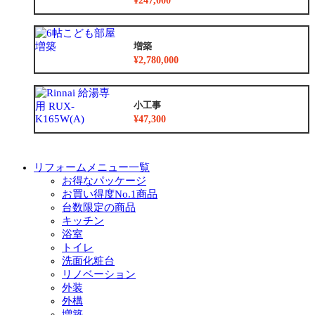
¥247,000
増築
¥2,780,000
小工事
¥47,300
リフォームメニュー一覧
お得なパッケージ
お買い得度No.1商品
台数限定の商品
キッチン
浴室
トイレ
洗面化粧台
リノベーション
外装
外構
増築