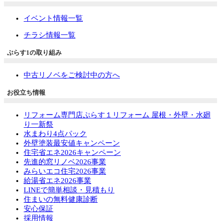
イベント情報一覧
チラシ情報一覧
ぷらす1の取り組み
中古リノベをご検討中の方へ
お役立ち情報
リフォーム専門店ぷらす１リフォーム 屋根・外壁・水廻
り一新祭
水まわり4点パック
外壁塗装最安値キャンペーン
住宅省エネ2026キャンペーン
先進的窓リノベ2026事業
みらいエコ住宅2026事業
給湯省エネ2026事業
LINEで簡単相談・見積もり
住まいの無料健康診断
安心保証
採用情報