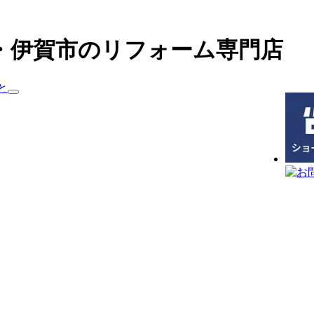
・伊賀市のリフォーム専門店
と
サ
ブ
メ
ニ
ュ
ー
を
展
開