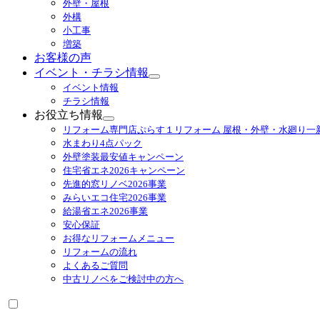
外壁・屋根
展
外構
開
小工事
増築
お客様の声
イベント・チラシ情報
サ
イベント情報
ブ
チラシ情報
メ
お役立ち情報
ニ
サ
リフォーム専門店ぷらす１リフォーム 屋根・外壁・水廻り一
ュ
ブ
水まわり4点パック
ー
メ
外壁塗装最安値キャンペーン
を
ニ
住宅省エネ2026キャンペーン
展
ュ
先進的窓リノベ2026事業
開
ー
みらいエコ住宅2026事業
を
給湯省エネ2026事業
展
安心保証
開
お得なリフォームメニュー
リフォームの流れ
よくあるご質問
中古リノベをご検討中の方へ