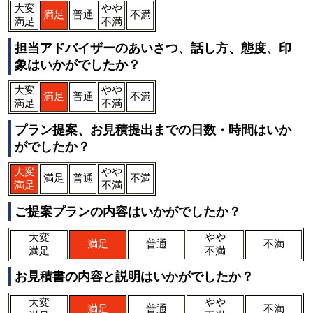
大変
やや
満足
普通
不満
満足
不満
担当アドバイザーのあいさつ、話し方、態度、印
象はいかがでしたか？
大変
やや
満足
普通
不満
満足
不満
プラン提案、お見積提出までの日数・時間はいか
がでしたか？
大変
やや
満足
普通
不満
満足
不満
ご提案プランの内容はいかがでしたか？
大変
やや
満足
普通
不満
満足
不満
お見積書の内容と説明はいかがでしたか？
大変
やや
満足
普通
不満