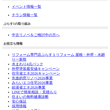
イベント情報一覧
チラシ情報一覧
ぷらす1の取り組み
中古リノベをご検討中の方へ
お役立ち情報
リフォーム専門店ぷらす１リフォーム 屋根・外壁・水廻
り一新祭
水まわり4点パック
外壁塗装最安値キャンペーン
住宅省エネ2026キャンペーン
先進的窓リノベ2026事業
みらいエコ住宅2026事業
給湯省エネ2026事業
LINEで簡単相談・見積もり
住まいの無料健康診断
安心保証
採用情報