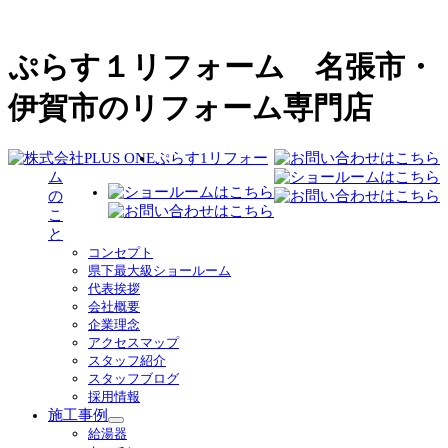
ぷらす１リフォーム 名張市・
伊賀市のリフォーム専門店
ぷらす1リフォー
ム
の
こ
と
コンセプト
県下最大級ショールーム
代表挨拶
会社概要
企業理念
アクセスマップ
スタッフ紹介
スタッフブログ
採用情報
施工事例
サ
給湯器
ブ