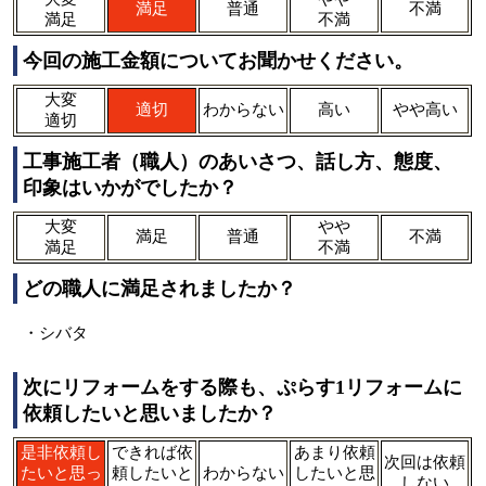
満足
普通
不満
満足
不満
今回の施工金額についてお聞かせください。
大変
適切
わからない
高い
やや高い
適切
工事施工者（職人）のあいさつ、話し方、態度、
印象はいかがでしたか？
大変
やや
満足
普通
不満
満足
不満
どの職人に満足されましたか？
・シバタ
次にリフォームをする際も、ぷらす1リフォームに
依頼したいと思いましたか？
是非依頼し
できれば依
あまり依頼
次回は依頼
たいと思っ
頼したいと
わからない
したいと思
しない