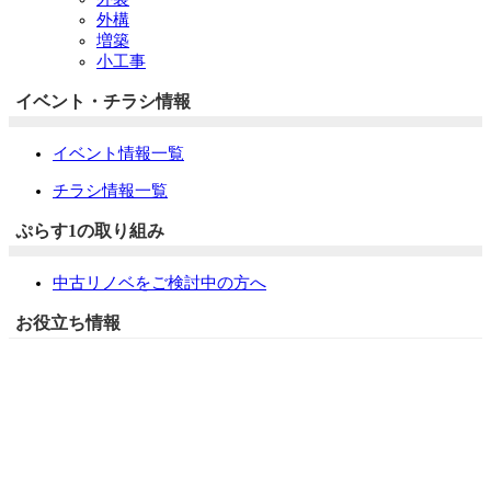
外構
増築
小工事
イベント・チラシ情報
イベント情報一覧
チラシ情報一覧
ぷらす1の取り組み
中古リノベをご検討中の方へ
お役立ち情報
リフォーム専門店ぷらす１リフォーム 屋根・外壁・水廻
り一新祭
水まわり4点パック
外壁塗装最安値キャンペーン
住宅省エネ2026キャンペーン
先進的窓リノベ2026事業