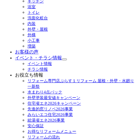
キッチン
メ
浴室
ニ
トイレ
ュ
洗面化粧台
ー
内装
を
外壁・屋根
展
外構
開
小工事
増築
お客様の声
イベント・チラシ情報
サ
イベント情報
ブ
チラシ情報
メ
お役立ち情報
ニ
リフォーム専門店ぷらす１リフォーム 屋根・外壁・水廻り
ュ
一新祭
ー
水まわり4点パック
を
外壁塗装最安値キャンペーン
展
住宅省エネ2026キャンペーン
開
先進的窓リノベ2026事業
みらいエコ住宅2026事業
給湯省エネ2026事業
安心保証
お得なリフォームメニュー
リフォームの流れ