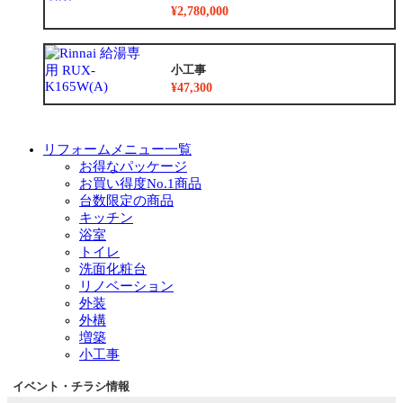
¥2,780,000
小工事
¥47,300
リフォームメニュー一覧
お得なパッケージ
お買い得度No.1商品
台数限定の商品
キッチン
浴室
トイレ
洗面化粧台
リノベーション
外装
外構
増築
小工事
イベント・チラシ情報