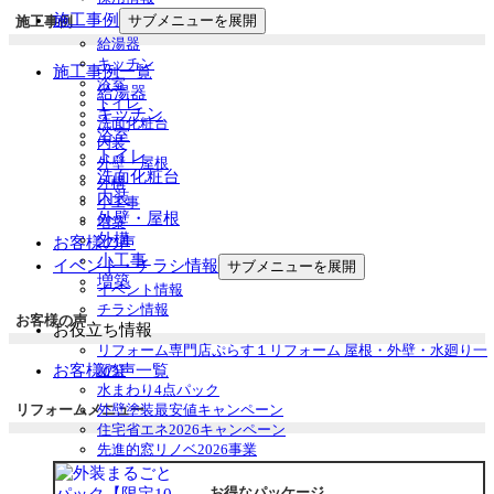
施工事例
サブメニューを展開
施工事例
給湯器
キッチン
施工事例一覧
浴室
給湯器
トイレ
キッチン
洗面化粧台
浴室
内装
トイレ
外壁・屋根
洗面化粧台
外構
内装
小工事
外壁・屋根
増築
外構
お客様の声
小工事
イベント・チラシ情報
サブメニューを展開
増築
イベント情報
チラシ情報
お客様の声
お役立ち情報
リフォーム専門店ぷらす１リフォーム 屋根・外壁・水廻り一
お客様の声一覧
新祭
水まわり4点パック
リフォームメニュー
外壁塗装最安値キャンペーン
住宅省エネ2026キャンペーン
先進的窓リノベ2026事業
みらいエコ住宅2026事業
給湯省エネ2026事業
お得なパッケージ