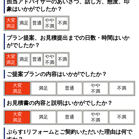
担当アドバイザーのあいさつ、話し方、態度、印
象はいかがでしたか？
大変
やや
満足
普通
不満
満足
不満
プラン提案、お見積提出までの日数・時間はいか
がでしたか？
大変
やや
満足
普通
不満
満足
不満
ご提案プランの内容はいかがでしたか？
大変
やや
満足
普通
不満
満足
不満
お見積書の内容と説明はいかがでしたか？
大変
やや
満足
普通
不満
満足
不満
ぷらす1リフォームとご契約いただいた理由は何で