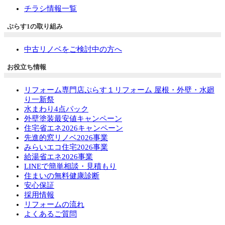
チラシ情報一覧
ぷらす1の取り組み
中古リノベをご検討中の方へ
お役立ち情報
リフォーム専門店ぷらす１リフォーム 屋根・外壁・水廻
り一新祭
水まわり4点パック
外壁塗装最安値キャンペーン
住宅省エネ2026キャンペーン
先進的窓リノベ2026事業
みらいエコ住宅2026事業
給湯省エネ2026事業
LINEで簡単相談・見積もり
住まいの無料健康診断
安心保証
採用情報
リフォームの流れ
よくあるご質問