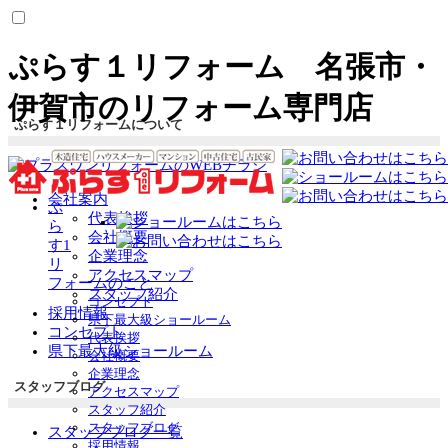
ぷらす１リフォーム 名張市・
伊賀市のリフォーム専門店
ぷらす１リフォームについて
会社案内
ぷ
代表挨拶
ら
会社概要
す1
企業理念
リ
アクセスマップ
フォームのこと
スタッフ紹介
コンセプト
採用情報
県下最大級ショールーム
コンセプト
代表挨拶
県下最大級ショールーム
会社概要
企業理念
スタッフブログ
アクセスマップ
スタッフ紹介
スタッフブログ
スタッフブログ一覧
採用情報