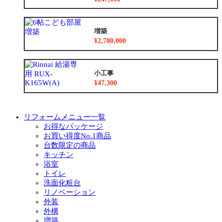
増築
¥2,780,000
小工事
¥47,300
リフォームメニュー一覧
お得なパッケージ
お買い得度No.1商品
台数限定の商品
キッチン
浴室
トイレ
洗面化粧台
リノベーション
外装
外構
増築