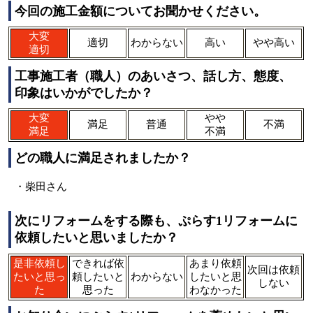
今回の施工金額についてお聞かせください。
大変
適切
わからない
高い
やや高い
適切
工事施工者（職人）のあいさつ、話し方、態度、
印象はいかがでしたか？
大変
やや
満足
普通
不満
満足
不満
どの職人に満足されましたか？
・柴田さん
次にリフォームをする際も、ぷらす1リフォームに
依頼したいと思いましたか？
是非依頼し
できれば依
あまり依頼
次回は依頼
たいと思っ
頼したいと
わからない
したいと思
しない
た
思った
わなかった