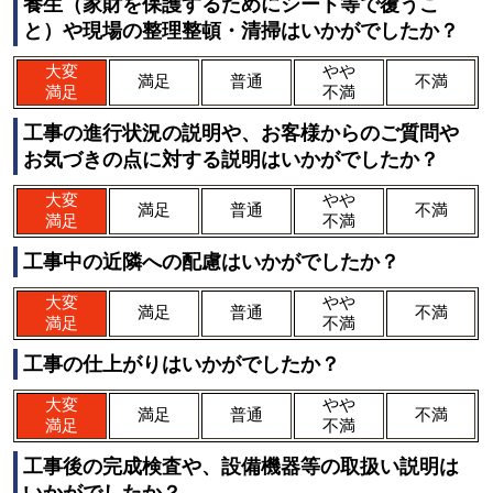
養生（家財を保護するためにシート等で覆うこ
と）や現場の整理整頓・清掃はいかがでしたか？
大変
やや
満足
普通
不満
満足
不満
工事の進行状況の説明や、お客様からのご質問や
お気づきの点に対する説明はいかがでしたか？
大変
やや
満足
普通
不満
満足
不満
工事中の近隣への配慮はいかがでしたか？
大変
やや
満足
普通
不満
満足
不満
工事の仕上がりはいかがでしたか？
大変
やや
満足
普通
不満
満足
不満
工事後の完成検査や、設備機器等の取扱い説明は