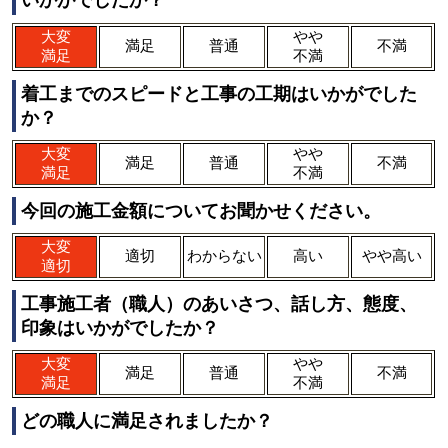
いかがでしたか？
大変
やや
満足
普通
不満
満足
不満
着工までのスピードと工事の工期はいかがでした
か？
大変
やや
満足
普通
不満
満足
不満
今回の施工金額についてお聞かせください。
大変
適切
わからない
高い
やや高い
適切
工事施工者（職人）のあいさつ、話し方、態度、
印象はいかがでしたか？
大変
やや
満足
普通
不満
満足
不満
どの職人に満足されましたか？