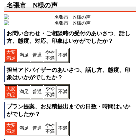
名張市 N様の声
お問い合わせ・ご相談時の受付のあいさつ、話し
方、態度、対応、印象はいかがでしたか？
大変
やや
満足
普通
不満
満足
不満
担当アドバイザーのあいさつ、話し方、態度、印
象はいかがでしたか？
大変
やや
満足
普通
不満
満足
不満
プラン提案、お見積提出までの日数・時間はいか
がでしたか？
大変
やや
満足
普通
不満
満足
不満