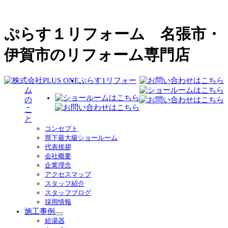
ぷらす１リフォーム 名張市・
伊賀市のリフォーム専門店
ぷらす1リフォー
ム
の
こ
と
コンセプト
県下最大級ショールーム
代表挨拶
会社概要
企業理念
アクセスマップ
スタッフ紹介
スタッフブログ
採用情報
施工事例
サ
給湯器
ブ