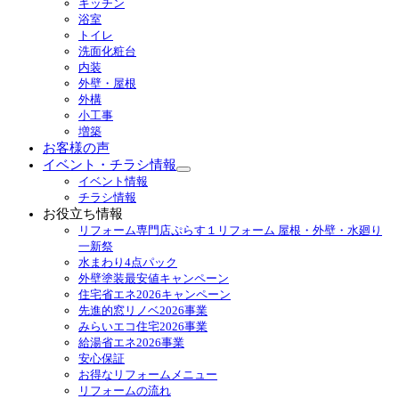
キッチン
メ
浴室
ニ
トイレ
ュ
洗面化粧台
ー
内装
を
外壁・屋根
展
外構
開
小工事
増築
お客様の声
イベント・チラシ情報
サ
イベント情報
ブ
チラシ情報
メ
お役立ち情報
ニ
リフォーム専門店ぷらす１リフォーム 屋根・外壁・水廻り
ュ
一新祭
ー
水まわり4点パック
を
外壁塗装最安値キャンペーン
展
住宅省エネ2026キャンペーン
開
先進的窓リノベ2026事業
みらいエコ住宅2026事業
給湯省エネ2026事業
安心保証
お得なリフォームメニュー
リフォームの流れ