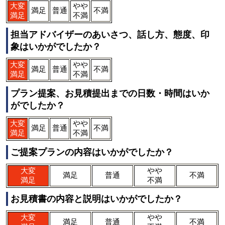
大変
やや
満足
普通
不満
満足
不満
担当アドバイザーのあいさつ、話し方、態度、印
象はいかがでしたか？
大変
やや
満足
普通
不満
満足
不満
プラン提案、お見積提出までの日数・時間はいか
がでしたか？
大変
やや
満足
普通
不満
満足
不満
ご提案プランの内容はいかがでしたか？
大変
やや
満足
普通
不満
満足
不満
お見積書の内容と説明はいかがでしたか？
大変
やや
満足
普通
不満