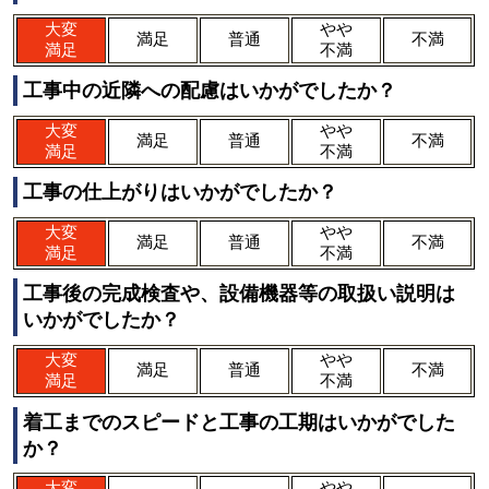
大変
やや
満足
普通
不満
満足
不満
工事中の近隣への配慮はいかがでしたか？
大変
やや
満足
普通
不満
満足
不満
工事の仕上がりはいかがでしたか？
大変
やや
満足
普通
不満
満足
不満
工事後の完成検査や、設備機器等の取扱い説明は
いかがでしたか？
大変
やや
満足
普通
不満
満足
不満
着工までのスピードと工事の工期はいかがでした
か？
大変
やや