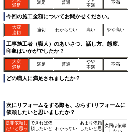
満足
普通
不満
満足
不満
今回の施工金額についてお聞かせください。
大変
適切
わからない
高い
やや高い
適切
工事施工者（職人）のあいさつ、話し方、態度、
印象はいかがでしたか？
大変
やや
満足
普通
不満
満足
不満
どの職人に満足されましたか？
次にリフォームをする際も、ぷらす1リフォームに
依頼したいと思いましたか？
是非依頼し
できれば依
あまり依頼
次回は依頼
たいと思っ
頼したいと
わからない
したいと思
しない