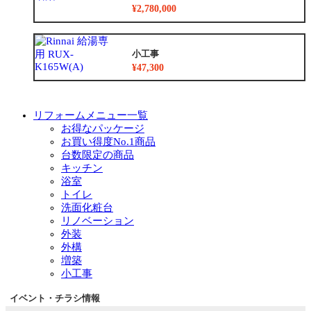
¥2,780,000
小工事
¥47,300
リフォームメニュー一覧
お得なパッケージ
お買い得度No.1商品
台数限定の商品
キッチン
浴室
トイレ
洗面化粧台
リノベーション
外装
外構
増築
小工事
イベント・チラシ情報