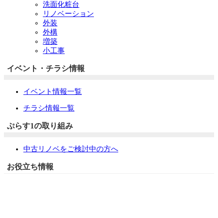
洗面化粧台
リノベーション
外装
外構
増築
小工事
イベント・チラシ情報
イベント情報一覧
チラシ情報一覧
ぷらす1の取り組み
中古リノベをご検討中の方へ
お役立ち情報
リフォーム専門店ぷらす１リフォーム 屋根・外壁・水廻
り一新祭
水まわり4点パック
外壁塗装最安値キャンペーン