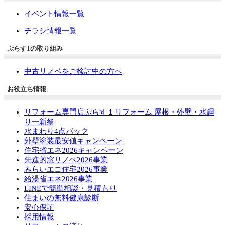
イベント情報一覧
チラシ情報一覧
ぷらす1の取り組み
中古リノベをご検討中の方へ
お役立ち情報
リフォーム専門店ぷらす１リフォーム 屋根・外壁・水廻
り一新祭
水まわり4点パック
外壁塗装最安値キャンペーン
住宅省エネ2026キャンペーン
先進的窓リノベ2026事業
みらいエコ住宅2026事業
給湯省エネ2026事業
LINEで簡単相談・見積もり
住まいの無料健康診断
安心保証
採用情報