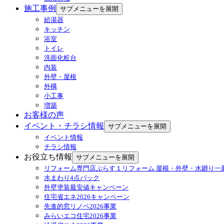
施工事例
サブメニューを展開
給湯器
キッチン
浴室
トイレ
洗面化粧台
内装
外壁・屋根
外構
小工事
増築
お客様の声
イベント・チラシ情報
サブメニューを展開
イベント情報
チラシ情報
お役立ち情報
サブメニューを展開
リフォーム専門店ぷらす１リフォーム 屋根・外壁・水廻り一
水まわり4点パック
外壁塗装最安値キャンペーン
住宅省エネ2026キャンペーン
先進的窓リノベ2026事業
みらいエコ住宅2026事業