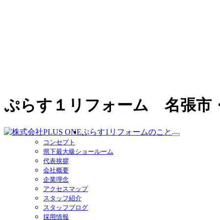
ぷらす１リフォーム 名張市
ぷらす1リフォームのこと
サ
コンセプト
ブ
県下最大級ショールーム
メ
代表挨拶
ニ
会社概要
ュ
企業理念
ー
アクセスマップ
を
スタッフ紹介
展
スタッフブログ
開
採用情報