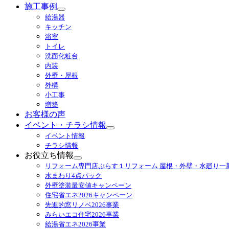
施工事例
サ
給湯器
ブ
キッチン
メ
浴室
ニ
トイレ
ュ
洗面化粧台
ー
内装
を
外壁・屋根
展
外構
開
小工事
増築
お客様の声
イベント・チラシ情報
サ
イベント情報
ブ
チラシ情報
メ
お役立ち情報
ニ
サ
リフォーム専門店ぷらす１リフォーム 屋根・外壁・水廻り一
ュ
ブ
水まわり4点パック
ー
メ
外壁塗装最安値キャンペーン
を
ニ
住宅省エネ2026キャンペーン
展
ュ
先進的窓リノベ2026事業
開
ー
みらいエコ住宅2026事業
を
給湯省エネ2026事業
展