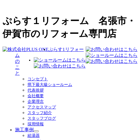
ぷらす１リフォーム 名張市・
伊賀市のリフォーム専門店
ぷらす1リフォー
ム
の
こ
と
コンセプト
県下最大級ショールーム
代表挨拶
会社概要
企業理念
アクセスマップ
スタッフ紹介
スタッフブログ
採用情報
施工事例
サ
給湯器
ブ