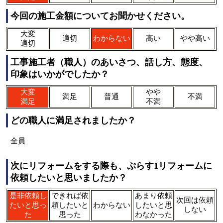
今回の施工金額についてお聞かせください。
大変
適切
わからない
高い
やや高い
適切
工事施工者（職人）のあいさつ、話し方、態度、
印象はいかがでしたか？
大変
やや
満足
普通
不満
満足
不満
どの職人に満足されましたか？
全員
次にリフォームをする際も、ぷらす1リフォームに
依頼したいと思いましたか？
是非依頼し
できれば依
あまり依頼
次回は依頼
たいと思っ
頼したいと
わからない
したいと思
しない
た
思った
わなかった