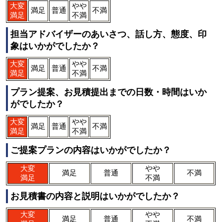
大変
やや
満足
普通
不満
満足
不満
担当アドバイザーのあいさつ、話し方、態度、印
象はいかがでしたか？
大変
やや
満足
普通
不満
満足
不満
プラン提案、お見積提出までの日数・時間はいか
がでしたか？
大変
やや
満足
普通
不満
満足
不満
ご提案プランの内容はいかがでしたか？
大変
やや
満足
普通
不満
満足
不満
お見積書の内容と説明はいかがでしたか？
大変
やや
満足
普通
不満