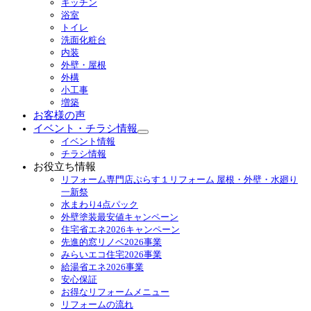
キッチン
メ
浴室
ニ
トイレ
ュ
洗面化粧台
ー
内装
を
外壁・屋根
展
外構
開
小工事
増築
お客様の声
イベント・チラシ情報
サ
イベント情報
ブ
チラシ情報
メ
お役立ち情報
ニ
リフォーム専門店ぷらす１リフォーム 屋根・外壁・水廻り
ュ
一新祭
ー
水まわり4点パック
を
外壁塗装最安値キャンペーン
展
住宅省エネ2026キャンペーン
開
先進的窓リノベ2026事業
みらいエコ住宅2026事業
給湯省エネ2026事業
安心保証
お得なリフォームメニュー
リフォームの流れ