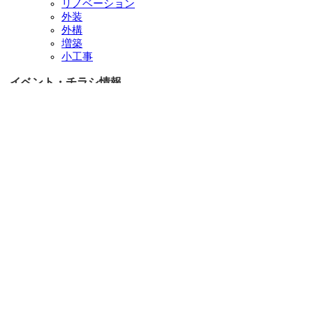
リノベーション
外装
外構
増築
小工事
イベント・チラシ情報
イベント情報一覧
チラシ情報一覧
ぷらす1の取り組み
中古リノベをご検討中の方へ
お役立ち情報
リフォーム専門店ぷらす１リフォーム 屋根・外壁・水廻
り一新祭
水まわり4点パック
外壁塗装最安値キャンペーン
住宅省エネ2026キャンペーン