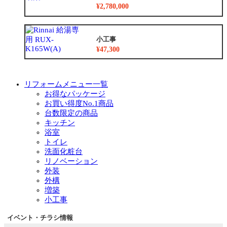
¥2,780,000
小工事
¥47,300
リフォームメニュー一覧
お得なパッケージ
お買い得度No.1商品
台数限定の商品
キッチン
浴室
トイレ
洗面化粧台
リノベーション
外装
外構
増築
小工事
イベント・チラシ情報