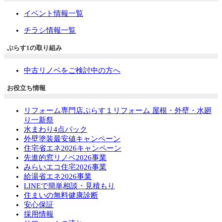
イベント情報一覧
チラシ情報一覧
ぷらす1の取り組み
中古リノベをご検討中の方へ
お役立ち情報
リフォーム専門店ぷらす１リフォーム 屋根・外壁・水廻
り一新祭
水まわり4点パック
外壁塗装最安値キャンペーン
住宅省エネ2026キャンペーン
先進的窓リノベ2026事業
みらいエコ住宅2026事業
給湯省エネ2026事業
LINEで簡単相談・見積もり
住まいの無料健康診断
安心保証
採用情報