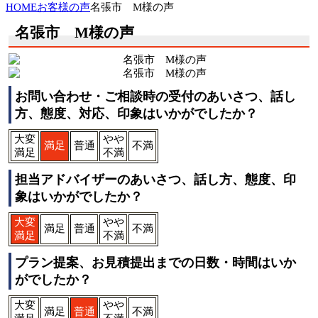
HOME
お客様の声
名張市 M様の声
名張市 M様の声
お問い合わせ・ご相談時の受付のあいさつ、話し
方、態度、対応、印象はいかがでしたか？
大変
やや
満足
普通
不満
満足
不満
担当アドバイザーのあいさつ、話し方、態度、印
象はいかがでしたか？
大変
やや
満足
普通
不満
満足
不満
プラン提案、お見積提出までの日数・時間はいか
がでしたか？
大変
やや
満足
普通
不満