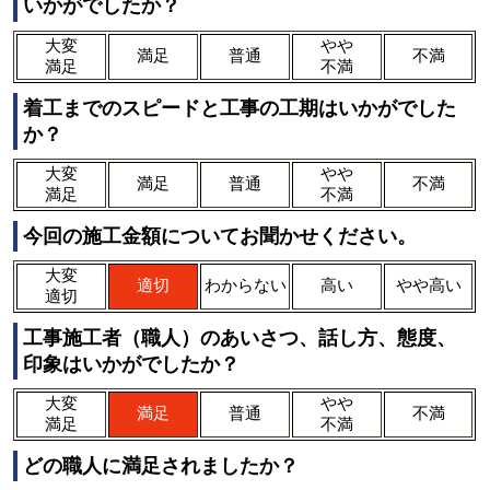
いかがでしたか？
大変
やや
満足
普通
不満
満足
不満
着工までのスピードと工事の工期はいかがでした
か？
大変
やや
満足
普通
不満
満足
不満
今回の施工金額についてお聞かせください。
大変
適切
わからない
高い
やや高い
適切
工事施工者（職人）のあいさつ、話し方、態度、
印象はいかがでしたか？
大変
やや
満足
普通
不満
満足
不満
どの職人に満足されましたか？