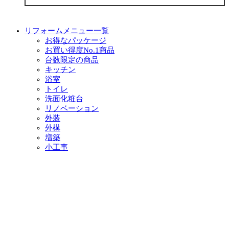
リフォームメニュー一覧
お得なパッケージ
お買い得度No.1商品
台数限定の商品
キッチン
浴室
トイレ
洗面化粧台
リノベーション
外装
外構
増築
小工事
イベント・チラシ情報
イベント情報一覧
チラシ情報一覧
ぷらす1の取り組み