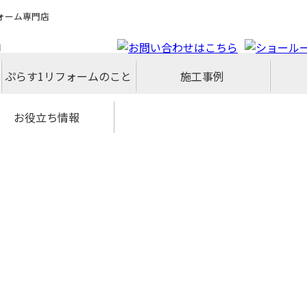
ォーム専門店
ぷらす1リフォームのこと
施工事例
県下最大級ショールーム
スタッフブログ
アクセスマップ
スタッフ紹介
コンセプト
代表挨拶
会社概要
企業理念
採用情報
洗面化粧台
外壁・屋根
キッチン
給湯器
トイレ
小工事
浴室
内装
外構
増築
お役立ち情報
フォーム専門店ぷらす１リフ
宅省エネ2026キャンペーン
古リノベをご検討中の方へ
壁塗装最安値キャンペーン
お得なリフォームメニュー
先進的窓リノベ2026事業
みらいエコ住宅2026事業
給湯省エネ2026事業
水まわり4点パック
リフォームの流れ
よくあるご質問
安心保証
ーム 屋根・外壁・水廻り一新
祭