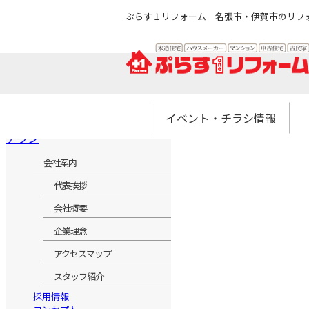
ぷらす１リフォーム 名張市・伊賀市のリフ
ぷらす１リフォームについて
イベント・チラシ情報
イベント情報
チラシ情報
リ
住
中
外
ォ
会社案内
代表挨拶
会社概要
企業理念
アクセスマップ
スタッフ紹介
採用情報