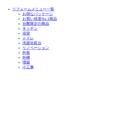
リフォームメニュー一覧
お得なパッケージ
お買い得度No.1商品
台数限定の商品
キッチン
浴室
トイレ
洗面化粧台
リノベーション
外装
外構
増築
小工事
イベント・チラシ情報
イベント情報一覧
チラシ情報一覧
ぷらす1の取り組み