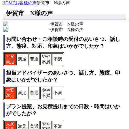
HOME
お客様の声
伊賀市 N様の声
伊賀市 N様の声
お問い合わせ・ご相談時の受付のあいさつ、話し
方、態度、対応、印象はいかがでしたか？
大変
やや
満足
普通
不満
満足
不満
担当アドバイザーのあいさつ、話し方、態度、印
象はいかがでしたか？
大変
やや
満足
普通
不満
満足
不満
プラン提案、お見積提出までの日数・時間はいか
がでしたか？
大変
やや
満足
普通
不満