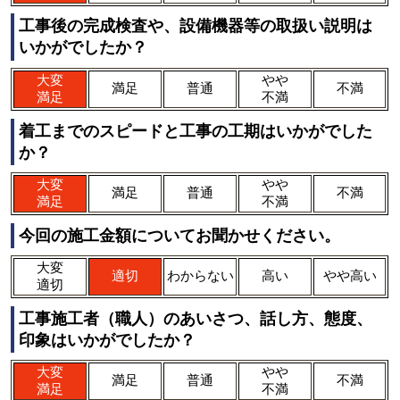
工事後の完成検査や、設備機器等の取扱い説明は
いかがでしたか？
大変
やや
満足
普通
不満
満足
不満
着工までのスピードと工事の工期はいかがでした
か？
大変
やや
満足
普通
不満
満足
不満
今回の施工金額についてお聞かせください。
大変
適切
わからない
高い
やや高い
適切
工事施工者（職人）のあいさつ、話し方、態度、
印象はいかがでしたか？
大変
やや
満足
普通
不満
満足
不満