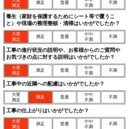
大変
やや
満足
普通
不満
満足
不満
養生（家財を保護するためにシート等で覆うこ
と）や現場の整理整頓・清掃はいかがでしたか？
大変
やや
満足
普通
不満
満足
不満
工事の進行状況の説明や、お客様からのご質問や
お気づきの点に対する説明はいかがでしたか？
大変
やや
満足
普通
不満
満足
不満
工事中の近隣への配慮はいかがでしたか？
大変
やや
満足
普通
不満
満足
不満
工事の仕上がりはいかがでしたか？
大変
やや
満足
普通
不満
満足
不満