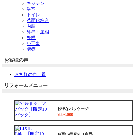
キッチン
浴室
トイレ
洗面化粧台
内装
外壁・屋根
外構
小工事
増築
お客様の声
お客様の声一覧
リフォームメニュー
お得なパッケージ
¥998,000
お買い得度No.1商品