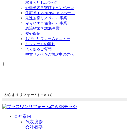
ー
メ
水まわり4点パック
を
ニ
外壁塗装最安値キャンペーン
展
ュ
住宅省エネ2026キャンペーン
開
ー
先進的窓リノベ2026事業
を
みらいエコ住宅2026事業
展
給湯省エネ2026事業
開
安心保証
お得なリフォームメニュー
リフォームの流れ
よくあるご質問
中古リノベをご検討中の方へ
ぷらす１リフォームについて
会社案内
代表挨拶
会社概要