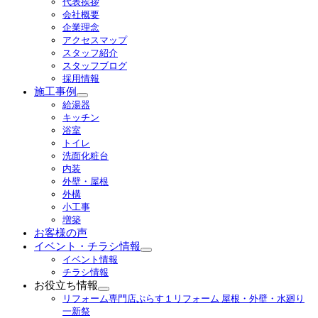
代表挨拶
ニ
会社概要
ュ
企業理念
ー
アクセスマップ
を
スタッフ紹介
展
スタッフブログ
開
採用情報
施工事例
サ
給湯器
ブ
キッチン
メ
浴室
ニ
トイレ
ュ
洗面化粧台
ー
内装
を
外壁・屋根
展
外構
開
小工事
増築
お客様の声
イベント・チラシ情報
サ
イベント情報
ブ
チラシ情報
メ
お役立ち情報
ニ
サ
リフォーム専門店ぷらす１リフォーム 屋根・外壁・水廻り
ュ
ブ
一新祭