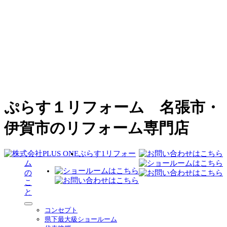
ぷらす１リフォーム 名張市・
伊賀市のリフォーム専門店
ぷらす1リフォー
ム
の
こ
と
サ
コンセプト
ブ
県下最大級ショールーム
メ