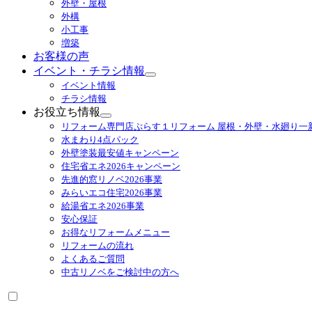
外壁・屋根
展
外構
開
小工事
増築
お客様の声
イベント・チラシ情報
サ
イベント情報
ブ
チラシ情報
メ
お役立ち情報
ニ
サ
リフォーム専門店ぷらす１リフォーム 屋根・外壁・水廻り一
ュ
ブ
水まわり4点パック
ー
メ
外壁塗装最安値キャンペーン
を
ニ
住宅省エネ2026キャンペーン
展
ュ
先進的窓リノベ2026事業
開
ー
みらいエコ住宅2026事業
を
給湯省エネ2026事業
展
安心保証
開
お得なリフォームメニュー
リフォームの流れ
よくあるご質問
中古リノベをご検討中の方へ