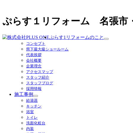
ぷらす１リフォーム 名張市
ぷらす1リフォームのこと
サ
コンセプト
ブ
県下最大級ショールーム
メ
代表挨拶
ニ
会社概要
ュ
企業理念
ー
アクセスマップ
を
スタッフ紹介
展
スタッフブログ
開
採用情報
施工事例
サ
給湯器
ブ
キッチン
メ
浴室
ニ
トイレ
ュ
洗面化粧台
ー
内装
を