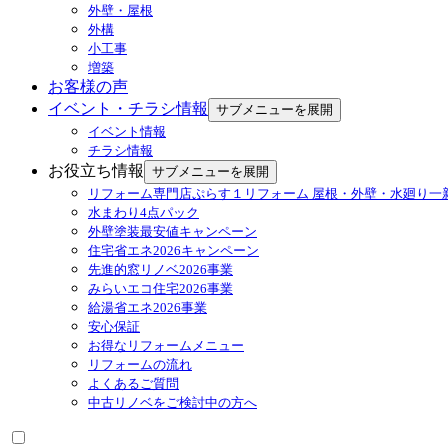
外壁・屋根
外構
小工事
増築
お客様の声
イベント・チラシ情報
サブメニューを展開
イベント情報
チラシ情報
お役立ち情報
サブメニューを展開
リフォーム専門店ぷらす１リフォーム 屋根・外壁・水廻り一
水まわり4点パック
外壁塗装最安値キャンペーン
住宅省エネ2026キャンペーン
先進的窓リノベ2026事業
みらいエコ住宅2026事業
給湯省エネ2026事業
安心保証
お得なリフォームメニュー
リフォームの流れ
よくあるご質問
中古リノベをご検討中の方へ