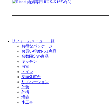
リフォームメニュー一覧
お得なパッケージ
お買い得度No.1商品
台数限定の商品
キッチン
浴室
トイレ
洗面化粧台
リノベーション
外装
外構
増築
小工事