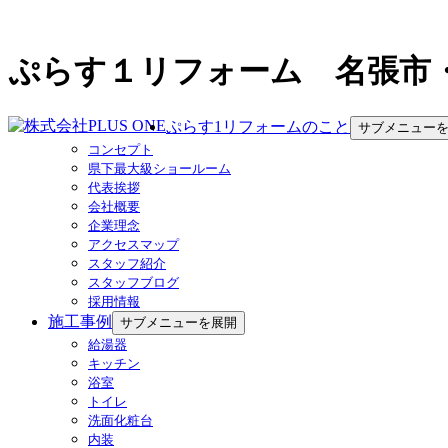
ぷらす１リフォーム 名張市
ぷらす1リフォームのこと
サブメニュー
コンセプト
県下最大級ショールーム
代表挨拶
会社概要
企業理念
アクセスマップ
スタッフ紹介
スタッフブログ
採用情報
施工事例
サブメニューを展開
給湯器
キッチン
浴室
トイレ
洗面化粧台
内装