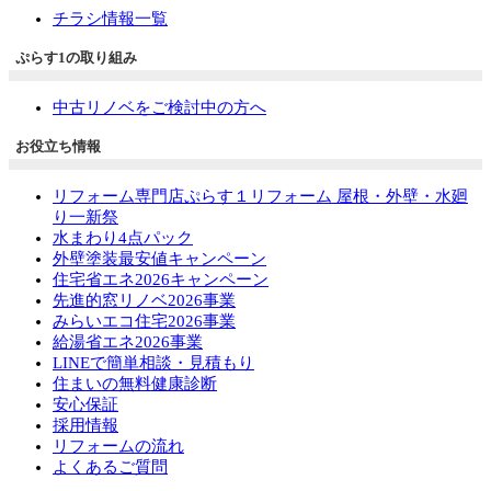
チラシ情報一覧
ぷらす1の取り組み
中古リノベをご検討中の方へ
お役立ち情報
リフォーム専門店ぷらす１リフォーム 屋根・外壁・水廻
り一新祭
水まわり4点パック
外壁塗装最安値キャンペーン
住宅省エネ2026キャンペーン
先進的窓リノベ2026事業
みらいエコ住宅2026事業
給湯省エネ2026事業
LINEで簡単相談・見積もり
住まいの無料健康診断
安心保証
採用情報
リフォームの流れ
よくあるご質問