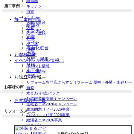
給湯器
ブ
施工事例
キッチン
メ
浴室
ニ
トイレ
施工事例一覧
ュ
洗面化粧台
給湯器
ー
内装
キッチン
を
外壁・屋根
浴室
展
外構
トイレ
開
小工事
洗面化粧台
増築
内装
お客様の声
外壁・屋根
イベント・チラシ情報
サ
外構
イベント情報
ブ
小工事
チラシ情報
メ
増築
お役立ち情報
ニ
サ
リフォーム専門店ぷらす１リフォーム 屋根・外壁・水廻り一
ュ
ブ
お客様の声
新祭
ー
メ
水まわり4点パック
を
ニ
外壁塗装最安値キャンペーン
お客様の声一覧
展
ュ
住宅省エネ2026キャンペーン
開
ー
先進的窓リノベ2026事業
リフォームメニュー
を
みらいエコ住宅2026事業
展
給湯省エネ2026事業
開
安心保証
お得なリフォームメニュー
お得なパッケージ