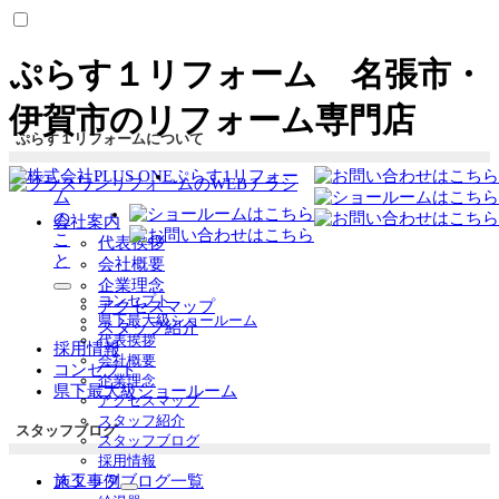
ぷらす１リフォーム 名張市・
伊賀市のリフォーム専門店
ぷらす１リフォームについて
ぷらす1リフォー
ム
の
会社案内
こ
代表挨拶
と
会社概要
企業理念
サ
コンセプト
アクセスマップ
ブ
県下最大級ショールーム
スタッフ紹介
メ
代表挨拶
採用情報
ニ
会社概要
コンセプト
ュ
企業理念
県下最大級ショールーム
ー
アクセスマップ
を
スタッフ紹介
スタッフブログ
展
スタッフブログ
開
採用情報
スタッフブログ一覧
施工事例
サ