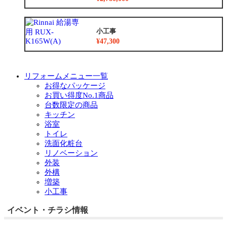
小工事
¥47,300
リフォームメニュー一覧
お得なパッケージ
お買い得度No.1商品
台数限定の商品
キッチン
浴室
トイレ
洗面化粧台
リノベーション
外装
外構
増築
小工事
イベント・チラシ情報