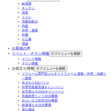
給湯器
キッチン
浴室
トイレ
洗面化粧台
内装
外壁・屋根
外構
小工事
増築
お客様の声
イベント・チラシ情報
サブメニューを展開
イベント情報
チラシ情報
お役立ち情報
サブメニューを展開
リフォーム専門店ぷらす１リフォーム 屋根・外壁・水廻り
一新祭
水まわり4点パック
外壁塗装最安値キャンペーン
住宅省エネ2026キャンペーン
先進的窓リノベ2026事業
みらいエコ住宅2026事業
給湯省エネ2026事業
安心保証