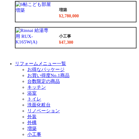
増築
¥2,780,000
小工事
¥47,300
リフォームメニュー一覧
お得なパッケージ
お買い得度No.1商品
台数限定の商品
キッチン
浴室
トイレ
洗面化粧台
リノベーション
外装
外構
増築
小工事