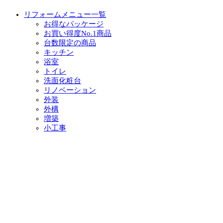
リフォームメニュー一覧
お得なパッケージ
お買い得度No.1商品
台数限定の商品
キッチン
浴室
トイレ
洗面化粧台
リノベーション
外装
外構
増築
小工事
イベント・チラシ情報
イベント情報一覧
チラシ情報一覧
ぷらす1の取り組み