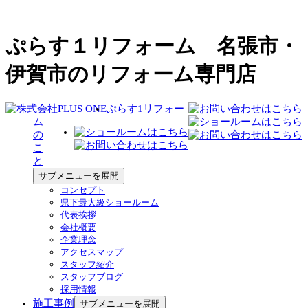
ぷらす１リフォーム 名張市・
伊賀市のリフォーム専門店
ぷらす1リフォー
ム
の
こ
と
サブメニューを展開
コンセプト
県下最大級ショールーム
代表挨拶
会社概要
企業理念
アクセスマップ
スタッフ紹介
スタッフブログ
採用情報
施工事例
サブメニューを展開