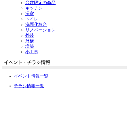
台数限定の商品
キッチン
浴室
トイレ
洗面化粧台
リノベーション
外装
外構
増築
小工事
イベント・チラシ情報
イベント情報一覧
チラシ情報一覧
ぷらす1の取り組み
中古リノベをご検討中の方へ
お役立ち情報