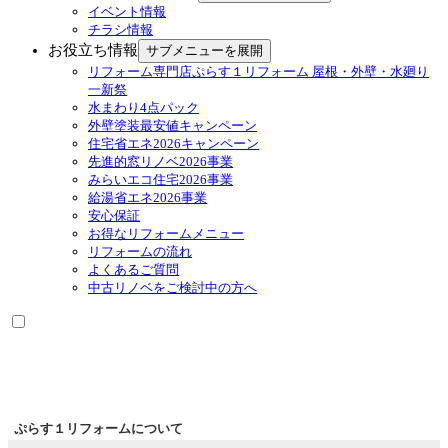
イベント情報
チラシ情報
お役立ち情報
サブメニューを展開
リフォーム専門店ぷらす１リフォーム 屋根・外壁・水廻り
一新祭
水まわり4点パック
外壁塗装最安値キャンペーン
住宅省エネ2026キャンペーン
先進的窓リノベ2026事業
みらいエコ住宅2026事業
給湯省エネ2026事業
安心保証
お得なリフォームメニュー
リフォームの流れ
よくあるご質問
中古リノベをご検討中の方へ
ぷらす１リフォームについて