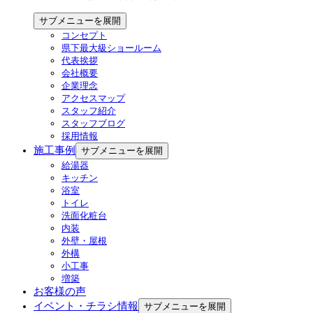
サブメニューを展開
コンセプト
県下最大級ショールーム
代表挨拶
会社概要
企業理念
アクセスマップ
スタッフ紹介
スタッフブログ
採用情報
施工事例
サブメニューを展開
給湯器
キッチン
浴室
トイレ
洗面化粧台
内装
外壁・屋根
外構
小工事
増築
お客様の声
イベント・チラシ情報
サブメニューを展開