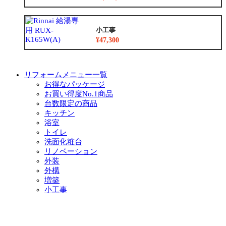
小工事
¥47,300
リフォームメニュー一覧
お得なパッケージ
お買い得度No.1商品
台数限定の商品
キッチン
浴室
トイレ
洗面化粧台
リノベーション
外装
外構
増築
小工事
イベント・チラシ情報