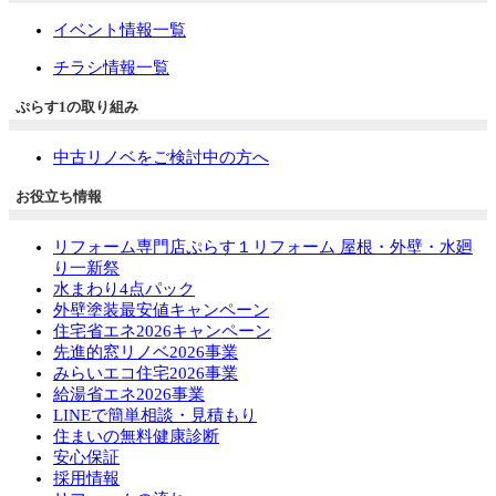
イベント情報一覧
チラシ情報一覧
ぷらす1の取り組み
中古リノベをご検討中の方へ
お役立ち情報
リフォーム専門店ぷらす１リフォーム 屋根・外壁・水廻
り一新祭
水まわり4点パック
外壁塗装最安値キャンペーン
住宅省エネ2026キャンペーン
先進的窓リノベ2026事業
みらいエコ住宅2026事業
給湯省エネ2026事業
LINEで簡単相談・見積もり
住まいの無料健康診断
安心保証
採用情報