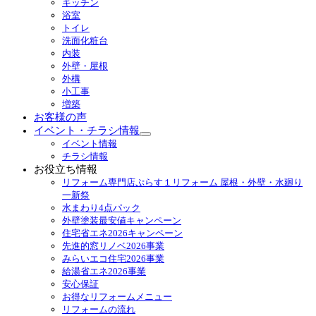
キッチン
メ
浴室
ニ
トイレ
ュ
洗面化粧台
ー
内装
を
外壁・屋根
展
外構
開
小工事
増築
お客様の声
イベント・チラシ情報
サ
イベント情報
ブ
チラシ情報
メ
お役立ち情報
ニ
リフォーム専門店ぷらす１リフォーム 屋根・外壁・水廻り
ュ
一新祭
ー
水まわり4点パック
を
外壁塗装最安値キャンペーン
展
住宅省エネ2026キャンペーン
開
先進的窓リノベ2026事業
みらいエコ住宅2026事業
給湯省エネ2026事業
安心保証
お得なリフォームメニュー
リフォームの流れ