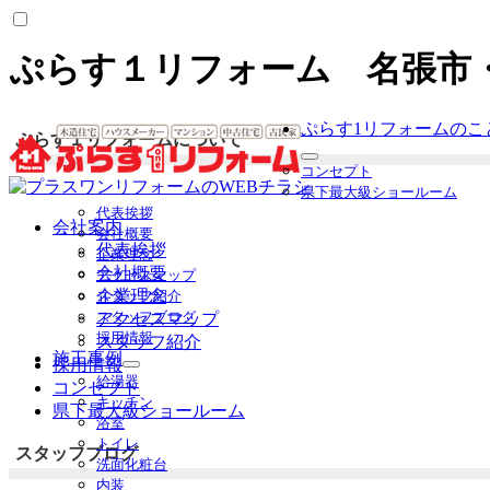
ぷらす１リフォーム 名張市
ぷらす1リフォームのこ
ぷらす１リフォームについて
サ
コンセプト
ブ
県下最大級ショールーム
メ
代表挨拶
ニ
会社案内
会社概要
ュ
代表挨拶
企業理念
ー
会社概要
アクセスマップ
を
企業理念
スタッフ紹介
展
スタッフブログ
アクセスマップ
開
採用情報
スタッフ紹介
施工事例
採用情報
サ
給湯器
コンセプト
ブ
キッチン
県下最大級ショールーム
メ
浴室
ニ
トイレ
ュ
スタッフブログ
洗面化粧台
ー
内装