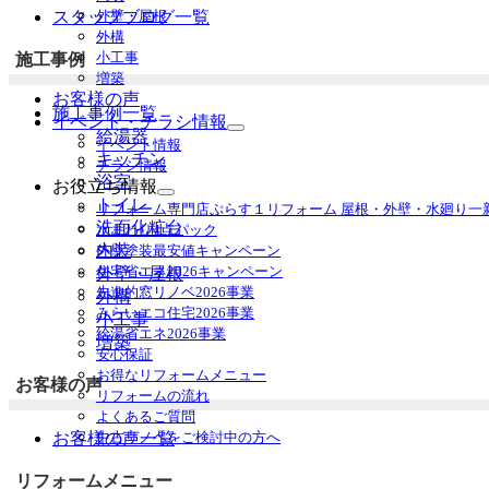
を
外壁・屋根
スタッフブログ一覧
展
外構
開
小工事
施工事例
増築
お客様の声
施工事例一覧
イベント・チラシ情報
給湯器
サ
イベント情報
ブ
キッチン
チラシ情報
メ
浴室
お役立ち情報
ニ
サ
トイレ
リフォーム専門店ぷらす１リフォーム 屋根・外壁・水廻り一
ュ
ブ
洗面化粧台
水まわり4点パック
ー
メ
内装
外壁塗装最安値キャンペーン
を
ニ
住宅省エネ2026キャンペーン
外壁・屋根
展
ュ
先進的窓リノベ2026事業
開
外構
ー
みらいエコ住宅2026事業
を
小工事
給湯省エネ2026事業
展
増築
安心保証
開
お得なリフォームメニュー
お客様の声
リフォームの流れ
よくあるご質問
中古リノベをご検討中の方へ
お客様の声一覧
リフォームメニュー