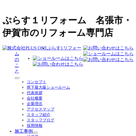
ぷらす１リフォーム 名張市・
伊賀市のリフォーム専門店
ぷらす1リフォー
ム
の
こ
と
サ
コンセプト
ブ
県下最大級ショールーム
メ
代表挨拶
ニ
会社概要
ュ
企業理念
ー
アクセスマップ
を
スタッフ紹介
展
スタッフブログ
開
採用情報
施工事例
サ