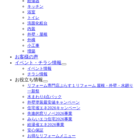
給湯器
ブ
キッチン
メ
浴室
ニ
トイレ
ュ
洗面化粧台
ー
内装
を
外壁・屋根
展
外構
開
小工事
増築
お客様の声
イベント・チラシ情報
サ
イベント情報
ブ
チラシ情報
メ
お役立ち情報
ニ
サ
リフォーム専門店ぷらす１リフォーム 屋根・外壁・水廻り
ュ
ブ
一新祭
ー
メ
水まわり4点パック
を
ニ
外壁塗装最安値キャンペーン
展
ュ
住宅省エネ2026キャンペーン
開
ー
先進的窓リノベ2026事業
を
みらいエコ住宅2026事業
展
給湯省エネ2026事業
開
安心保証
お得なリフォームメニュー