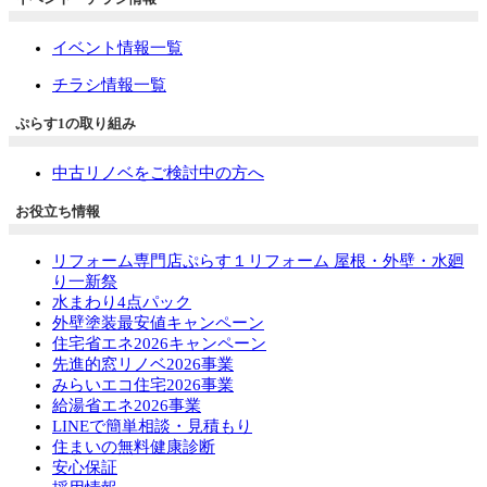
イベント情報一覧
チラシ情報一覧
ぷらす1の取り組み
中古リノベをご検討中の方へ
お役立ち情報
リフォーム専門店ぷらす１リフォーム 屋根・外壁・水廻
り一新祭
水まわり4点パック
外壁塗装最安値キャンペーン
住宅省エネ2026キャンペーン
先進的窓リノベ2026事業
みらいエコ住宅2026事業
給湯省エネ2026事業
LINEで簡単相談・見積もり
住まいの無料健康診断
安心保証