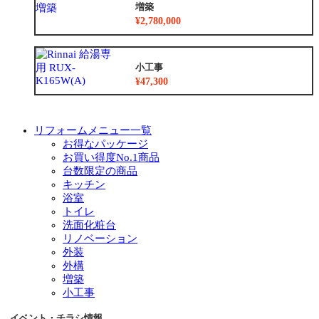
増築
¥2,780,000
小工事
¥47,300
リフォームメニュー一覧
お得なパッケージ
お買い得度No.1商品
台数限定の商品
キッチン
浴室
トイレ
洗面化粧台
リノベーション
外装
外構
増築
小工事
イベント・チラシ情報