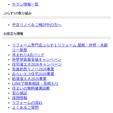
チラシ情報一覧
ぷらす1の取り組み
中古リノベをご検討中の方へ
お役立ち情報
リフォーム専門店ぷらす１リフォーム 屋根・外壁・水廻
り一新祭
水まわり4点パック
外壁塗装最安値キャンペーン
住宅省エネ2026キャンペーン
先進的窓リノベ2026事業
みらいエコ住宅2026事業
給湯省エネ2026事業
LINEで簡単相談・見積もり
住まいの無料健康診断
安心保証
採用情報
リフォームの流れ
よくあるご質問