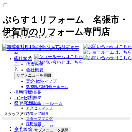
ぷらす１リフォーム 名張市・
伊賀市のリフォーム専門店
ぷらす１リフォームについて
ぷらす1リフォー
ム
の
会社案内
こ
代表挨拶
と
会社概要
企業理念
サブメニューを展開
アクセスマップ
コンセプト
スタッフ紹介
県下最大級ショールーム
採用情報
代表挨拶
会社概要
コンセプト
企業理念
県下最大級ショールーム
アクセスマップ
スタッフ紹介
スタッフブログ
スタッフブログ
採用情報
スタッフブログ一覧
施工事例
サブメニューを展開