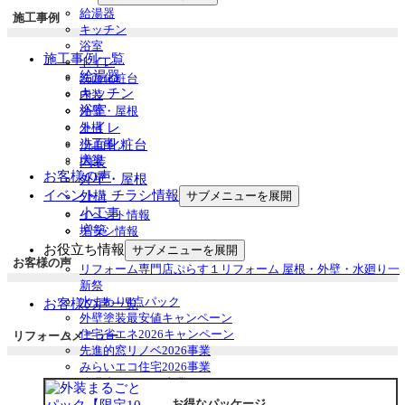
給湯器
施工事例
キッチン
浴室
施工事例一覧
トイレ
給湯器
洗面化粧台
キッチン
内装
浴室
外壁・屋根
トイレ
外構
小工事
洗面化粧台
増築
内装
お客様の声
外壁・屋根
イベント・チラシ情報
外構
サブメニューを展開
小工事
イベント情報
増築
チラシ情報
お役立ち情報
サブメニューを展開
お客様の声
リフォーム専門店ぷらす１リフォーム 屋根・外壁・水廻り一
新祭
水まわり4点パック
お客様の声一覧
外壁塗装最安値キャンペーン
住宅省エネ2026キャンペーン
リフォームメニュー
先進的窓リノベ2026事業
みらいエコ住宅2026事業
給湯省エネ2026事業
安心保証
お得なパッケージ