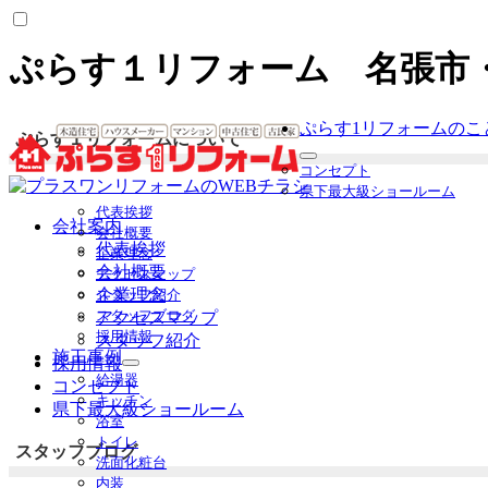
ぷらす１リフォーム 名張市
ぷらす1リフォームのこ
ぷらす１リフォームについて
サ
コンセプト
ブ
県下最大級ショールーム
メ
代表挨拶
ニ
会社案内
会社概要
ュ
代表挨拶
企業理念
ー
会社概要
アクセスマップ
を
企業理念
スタッフ紹介
展
スタッフブログ
アクセスマップ
開
採用情報
スタッフ紹介
施工事例
採用情報
サ
給湯器
コンセプト
ブ
キッチン
県下最大級ショールーム
メ
浴室
ニ
トイレ
ュ
スタッフブログ
洗面化粧台
ー
内装