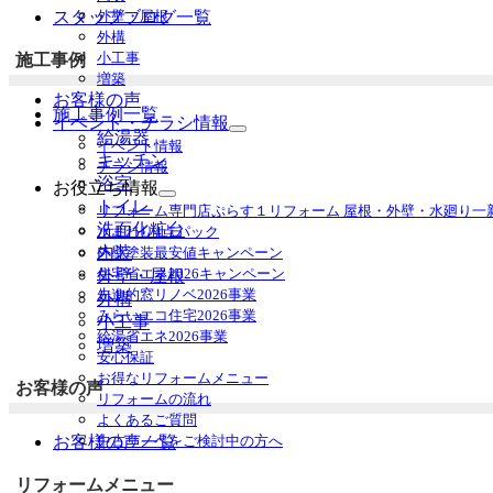
を
外壁・屋根
スタッフブログ一覧
展
外構
開
小工事
施工事例
増築
お客様の声
施工事例一覧
イベント・チラシ情報
給湯器
サ
イベント情報
ブ
キッチン
チラシ情報
メ
浴室
お役立ち情報
ニ
サ
トイレ
リフォーム専門店ぷらす１リフォーム 屋根・外壁・水廻り一
ュ
ブ
洗面化粧台
水まわり4点パック
ー
メ
内装
外壁塗装最安値キャンペーン
を
ニ
住宅省エネ2026キャンペーン
外壁・屋根
展
ュ
先進的窓リノベ2026事業
開
外構
ー
みらいエコ住宅2026事業
を
小工事
給湯省エネ2026事業
展
増築
安心保証
開
お得なリフォームメニュー
お客様の声
リフォームの流れ
よくあるご質問
中古リノベをご検討中の方へ
お客様の声一覧
リフォームメニュー