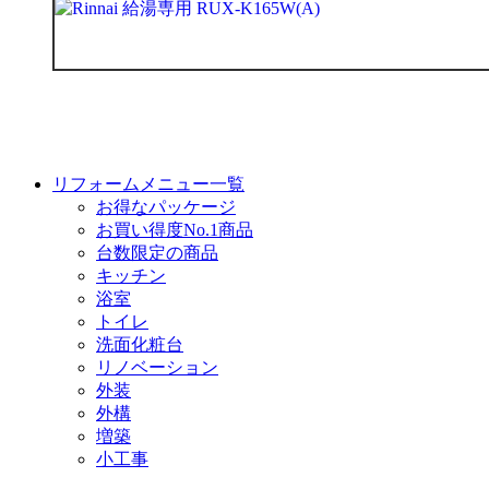
リフォームメニュー一覧
お得なパッケージ
お買い得度No.1商品
台数限定の商品
キッチン
浴室
トイレ
洗面化粧台
リノベーション
外装
外構
増築
小工事