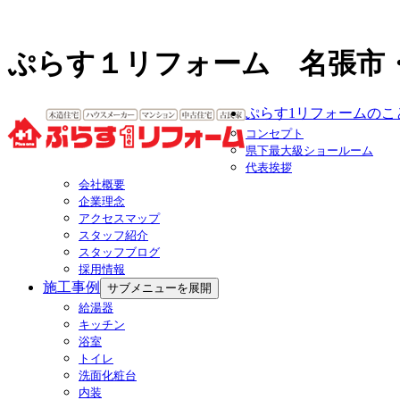
ぷらす１リフォーム 名張市
ぷらす1リフォームのこ
コンセプト
県下最大級ショールーム
代表挨拶
会社概要
企業理念
アクセスマップ
スタッフ紹介
スタッフブログ
採用情報
施工事例
サブメニューを展開
給湯器
キッチン
浴室
トイレ
洗面化粧台
内装