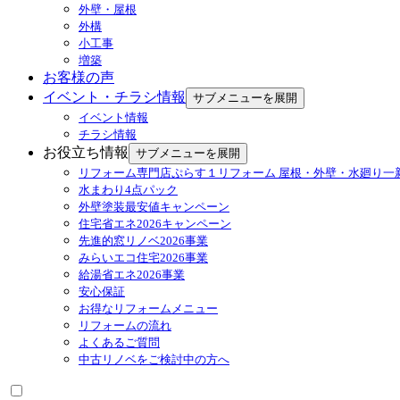
外壁・屋根
外構
小工事
増築
お客様の声
イベント・チラシ情報
サブメニューを展開
イベント情報
チラシ情報
お役立ち情報
サブメニューを展開
リフォーム専門店ぷらす１リフォーム 屋根・外壁・水廻り一
水まわり4点パック
外壁塗装最安値キャンペーン
住宅省エネ2026キャンペーン
先進的窓リノベ2026事業
みらいエコ住宅2026事業
給湯省エネ2026事業
安心保証
お得なリフォームメニュー
リフォームの流れ
よくあるご質問
中古リノベをご検討中の方へ