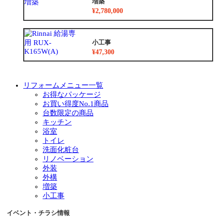
増築
¥2,780,000
小工事
¥47,300
リフォームメニュー一覧
お得なパッケージ
お買い得度No.1商品
台数限定の商品
キッチン
浴室
トイレ
洗面化粧台
リノベーション
外装
外構
増築
小工事
イベント・チラシ情報