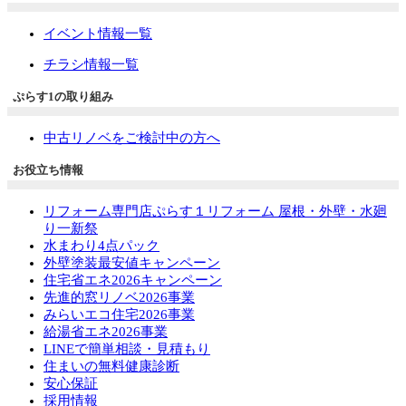
イベント情報一覧
チラシ情報一覧
ぷらす1の取り組み
中古リノベをご検討中の方へ
お役立ち情報
リフォーム専門店ぷらす１リフォーム 屋根・外壁・水廻
り一新祭
水まわり4点パック
外壁塗装最安値キャンペーン
住宅省エネ2026キャンペーン
先進的窓リノベ2026事業
みらいエコ住宅2026事業
給湯省エネ2026事業
LINEで簡単相談・見積もり
住まいの無料健康診断
安心保証
採用情報