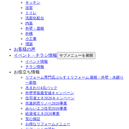
キッチン
浴室
トイレ
洗面化粧台
内装
外壁・屋根
外構
小工事
増築
お客様の声
イベント・チラシ情報
サブメニューを展開
イベント情報
チラシ情報
お役立ち情報
リフォーム専門店ぷらす１リフォーム 屋根・外壁・水廻り
一新祭
水まわり4点パック
外壁塗装最安値キャンペーン
住宅省エネ2026キャンペーン
先進的窓リノベ2026事業
みらいエコ住宅2026事業
給湯省エネ2026事業
安心保証
お得なリフォームメニュー