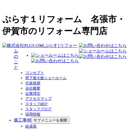
ぷらす１リフォーム 名張市・
伊賀市のリフォーム専門店
ぷらす1リフォー
ム
の
こ
と
コンセプト
県下最大級ショールーム
代表挨拶
会社概要
企業理念
アクセスマップ
スタッフ紹介
スタッフブログ
採用情報
施工事例
サブメニューを展開
給湯器