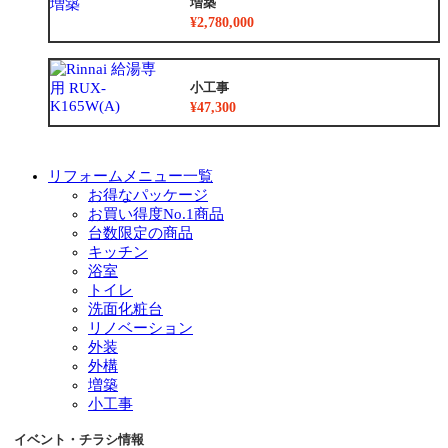
増築
¥2,780,000
小工事
¥47,300
リフォームメニュー一覧
お得なパッケージ
お買い得度No.1商品
台数限定の商品
キッチン
浴室
トイレ
洗面化粧台
リノベーション
外装
外構
増築
小工事
イベント・チラシ情報