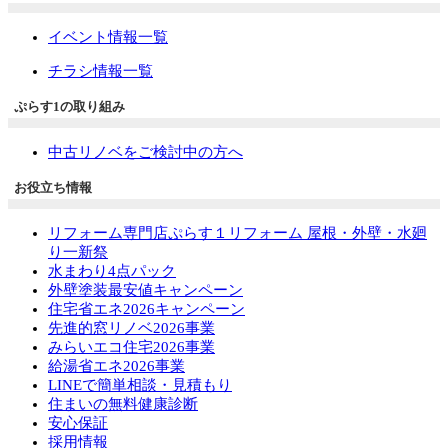
イベント情報一覧
チラシ情報一覧
ぷらす1の取り組み
中古リノベをご検討中の方へ
お役立ち情報
リフォーム専門店ぷらす１リフォーム 屋根・外壁・水廻
り一新祭
水まわり4点パック
外壁塗装最安値キャンペーン
住宅省エネ2026キャンペーン
先進的窓リノベ2026事業
みらいエコ住宅2026事業
給湯省エネ2026事業
LINEで簡単相談・見積もり
住まいの無料健康診断
安心保証
採用情報