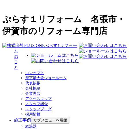
ぷらす１リフォーム 名張市・
伊賀市のリフォーム専門店
ぷらす1リフォー
ム
の
こ
と
コンセプト
県下最大級ショールーム
代表挨拶
会社概要
企業理念
アクセスマップ
スタッフ紹介
スタッフブログ
採用情報
施工事例
サブメニューを展開
給湯器