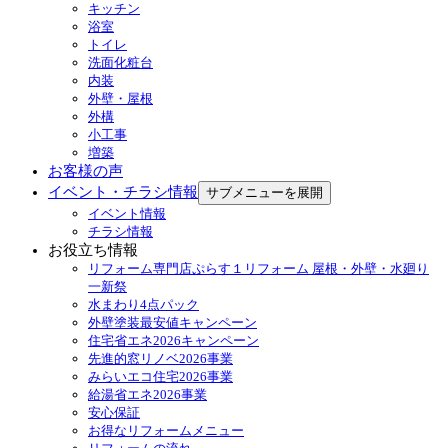
キッチン
浴室
トイレ
洗面化粧台
内装
外壁・屋根
外構
小工事
増築
お客様の声
イベント・チラシ情報
サブメニューを展開
イベント情報
チラシ情報
お役立ち情報
リフォーム専門店ぷらす１リフォーム 屋根・外壁・水廻り
一新祭
水まわり4点パック
外壁塗装最安値キャンペーン
住宅省エネ2026キャンペーン
先進的窓リノベ2026事業
みらいエコ住宅2026事業
給湯省エネ2026事業
安心保証
お得なリフォームメニュー