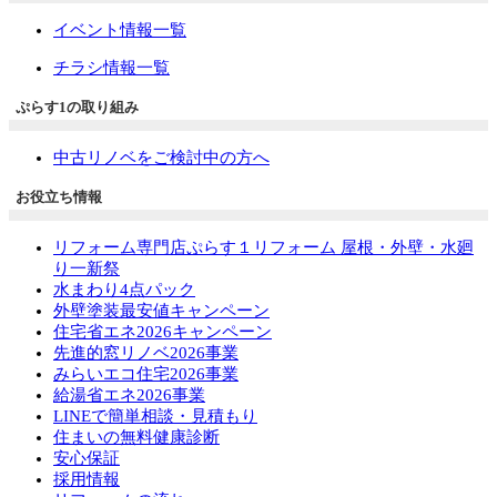
イベント情報一覧
チラシ情報一覧
ぷらす1の取り組み
中古リノベをご検討中の方へ
お役立ち情報
リフォーム専門店ぷらす１リフォーム 屋根・外壁・水廻
り一新祭
水まわり4点パック
外壁塗装最安値キャンペーン
住宅省エネ2026キャンペーン
先進的窓リノベ2026事業
みらいエコ住宅2026事業
給湯省エネ2026事業
LINEで簡単相談・見積もり
住まいの無料健康診断
安心保証
採用情報