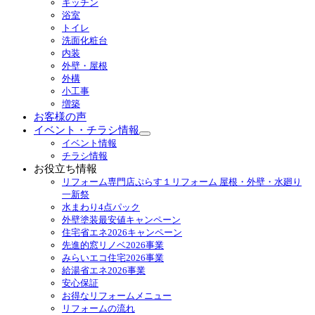
キッチン
メ
浴室
ニ
トイレ
ュ
洗面化粧台
ー
内装
を
外壁・屋根
展
外構
開
小工事
増築
お客様の声
イベント・チラシ情報
サ
イベント情報
ブ
チラシ情報
メ
お役立ち情報
ニ
リフォーム専門店ぷらす１リフォーム 屋根・外壁・水廻り
ュ
一新祭
ー
水まわり4点パック
を
外壁塗装最安値キャンペーン
展
住宅省エネ2026キャンペーン
開
先進的窓リノベ2026事業
みらいエコ住宅2026事業
給湯省エネ2026事業
安心保証
お得なリフォームメニュー
リフォームの流れ