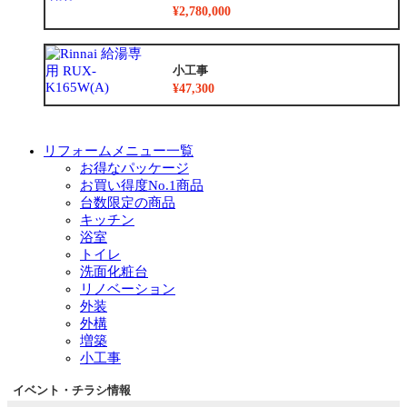
¥2,780,000
小工事
¥47,300
リフォームメニュー一覧
お得なパッケージ
お買い得度No.1商品
台数限定の商品
キッチン
浴室
トイレ
洗面化粧台
リノベーション
外装
外構
増築
小工事
イベント・チラシ情報