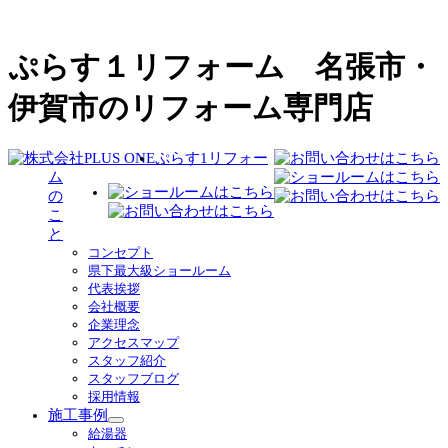
ぷらす１リフォーム 名張市・
伊賀市のリフォーム専門店
ぷらす1リフォー
ム
の
こ
と
コンセプト
県下最大級ショールーム
代表挨拶
会社概要
企業理念
アクセスマップ
スタッフ紹介
スタッフブログ
採用情報
施工事例
サ
給湯器
ブ