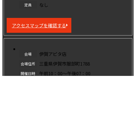
なし
定員
アクセスマップを確認する
伊賀アピタ店
会場
三重県伊賀市服部町1788
会場住所
午前10：00～午後07：00
開催日時
無料
参加費
なし
定員
アクセスマップを確認する