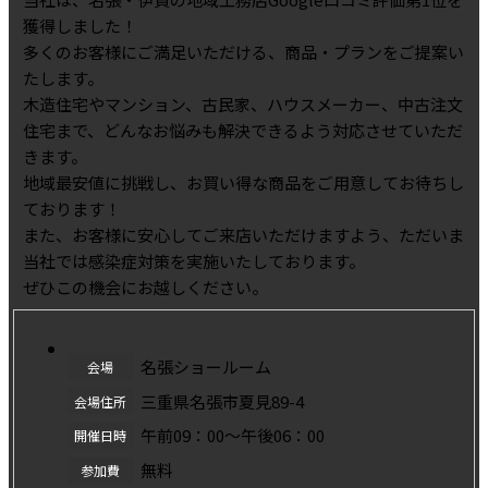
獲得しました！
多くのお客様にご満足いただける、商品・プランをご提案い
たします。
木造住宅やマンション、古民家、ハウスメーカー、中古注文
住宅まで、どんなお悩みも解決できるよう対応させていただ
きます。
地域最安値に挑戦し、お買い得な商品をご用意してお待ちし
ております！
また、お客様に安心してご来店いただけますよう、ただいま
当社では感染症対策を実施いたしております。
ぜひこの機会にお越しください。
名張ショールーム
会場
三重県名張市夏見89-4
会場住所
午前09：00～午後06：00
開催日時
無料
参加費