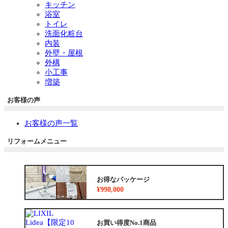
キッチン
浴室
トイレ
洗面化粧台
内装
外壁・屋根
外構
小工事
増築
お客様の声
お客様の声一覧
リフォームメニュー
お得なパッケージ
¥998,000
お買い得度No.1商品