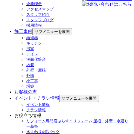
企業理念
アクセスマップ
スタッフ紹介
スタッフブログ
採用情報
施工事例
サブメニューを展開
給湯器
キッチン
浴室
トイレ
洗面化粧台
内装
外壁・屋根
外構
小工事
増築
お客様の声
イベント・チラシ情報
サブメニューを展開
イベント情報
チラシ情報
お役立ち情報
リフォーム専門店ぷらす１リフォーム 屋根・外壁・水廻り
一新祭
水まわり4点パック