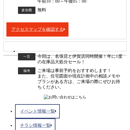
午前10：00～午後05：00
無料
参加費
アクセスマップを確認する
今回は、名張店と伊賀店同時開催！年に1度
一言
の在庫品大処分セール！
ご来場は事前予約をおすすめします！
備考
また、住宅図面や現在計画中の相談メモや
プランがある方は、ご来場の際にぜひお持
ちください。
イベント情報一覧
チラシ情報一覧