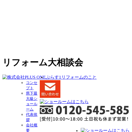
リフォーム大相談会
ぷらす1リフォームのこと
コンセ
プト
県下最
大級シ
ョール
ーム
代表挨
拶
会社概
要