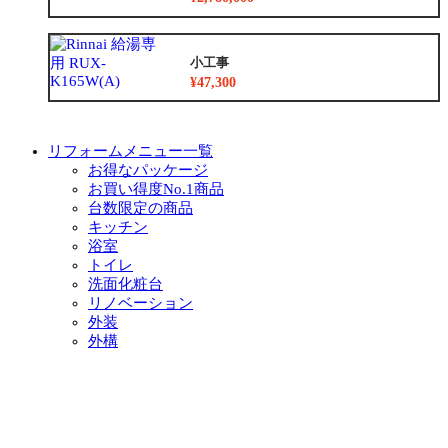
小工事
¥47,300
リフォームメニュー一覧
お得なパッケージ
お買い得度No.1商品
台数限定の商品
キッチン
浴室
トイレ
洗面化粧台
リノベーション
外装
外構
増築
小工事
イベント・チラシ情報