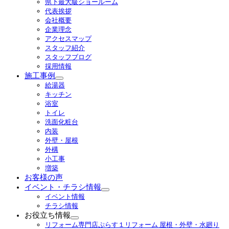
県下最大級ショールーム
ー
代表挨拶
を
会社概要
展
企業理念
開
アクセスマップ
スタッフ紹介
スタッフブログ
採用情報
施工事例
サ
給湯器
ブ
キッチン
メ
浴室
ニ
トイレ
ュ
洗面化粧台
ー
内装
を
外壁・屋根
展
外構
開
小工事
増築
お客様の声
イベント・チラシ情報
サ
イベント情報
ブ
チラシ情報
メ
お役立ち情報
ニ
サ
リフォーム専門店ぷらす１リフォーム 屋根・外壁・水廻り