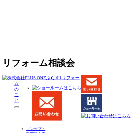
リフォーム相談会
ぷらす1リフォー
ム
の
こ
と
サ
ブ
メ
ニ
コンセプト
ュ