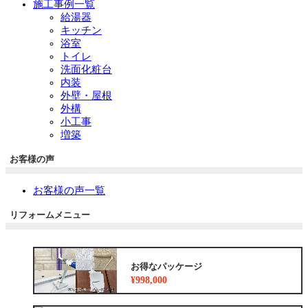
施工事例一覧
給湯器
キッチン
浴室
トイレ
洗面化粧台
内装
外壁・屋根
外構
小工事
増築
お客様の声
お客様の声一覧
リフォームメニュー
お得なパッケージ
¥998,000