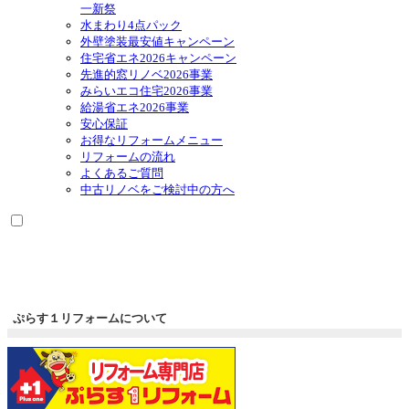
ュ
ブ
一新祭
ー
メ
水まわり4点パック
を
ニ
外壁塗装最安値キャンペーン
展
ュ
住宅省エネ2026キャンペーン
開
ー
先進的窓リノベ2026事業
を
みらいエコ住宅2026事業
展
給湯省エネ2026事業
開
安心保証
お得なリフォームメニュー
リフォームの流れ
よくあるご質問
中古リノベをご検討中の方へ
ぷらす１リフォームについて