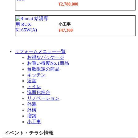
¥2,780,000
小工事
¥47,300
リフォームメニュー一覧
お得なパッケージ
お買い得度No.1商品
台数限定の商品
キッチン
浴室
トイレ
洗面化粧台
リノベーション
外装
外構
増築
小工事
イベント・チラシ情報