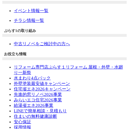
イベント情報一覧
チラシ情報一覧
ぷらす1の取り組み
中古リノベをご検討中の方へ
お役立ち情報
リフォーム専門店ぷらす１リフォーム 屋根・外壁・水廻
り一新祭
水まわり4点パック
外壁塗装最安値キャンペーン
住宅省エネ2026キャンペーン
先進的窓リノベ2026事業
みらいエコ住宅2026事業
給湯省エネ2026事業
LINEで簡単相談・見積もり
住まいの無料健康診断
安心保証
採用情報