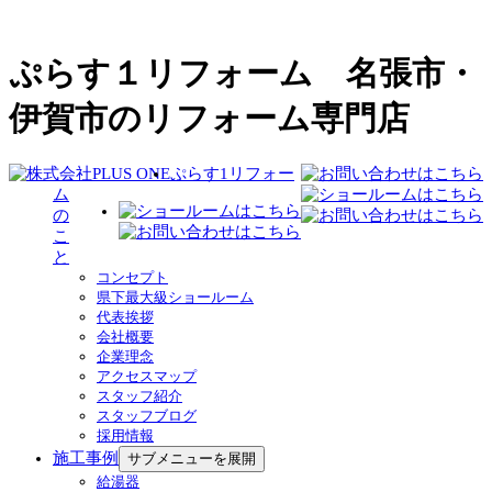
ぷらす１リフォーム 名張市・
伊賀市のリフォーム専門店
ぷらす1リフォー
ム
の
こ
と
コンセプト
県下最大級ショールーム
代表挨拶
会社概要
企業理念
アクセスマップ
スタッフ紹介
スタッフブログ
採用情報
施工事例
サブメニューを展開
給湯器