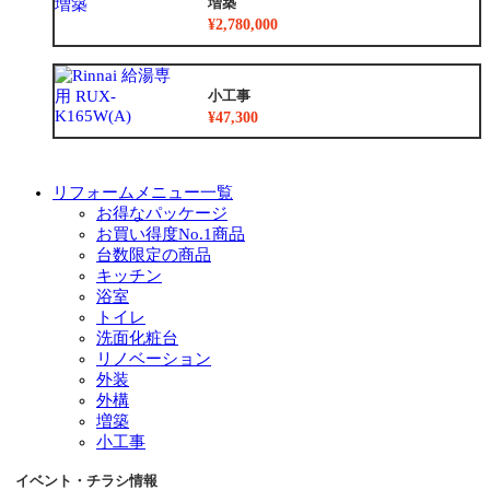
増築
¥2,780,000
小工事
¥47,300
リフォームメニュー一覧
お得なパッケージ
お買い得度No.1商品
台数限定の商品
キッチン
浴室
トイレ
洗面化粧台
リノベーション
外装
外構
増築
小工事
イベント・チラシ情報