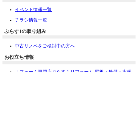
イベント情報一覧
チラシ情報一覧
ぷらす1の取り組み
中古リノベをご検討中の方へ
お役立ち情報
リフォーム専門店ぷらす１リフォーム 屋根・外壁・水廻
り一新祭
水まわり4点パック
外壁塗装最安値キャンペーン
住宅省エネ2026キャンペーン
先進的窓リノベ2026事業
みらいエコ住宅2026事業
給湯省エネ2026事業
LINEで簡単相談・見積もり
住まいの無料健康診断
安心保証
採用情報