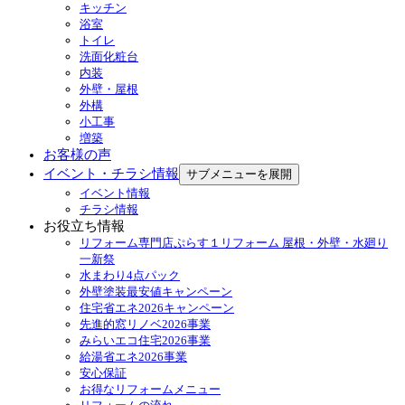
キッチン
浴室
トイレ
洗面化粧台
内装
外壁・屋根
外構
小工事
増築
お客様の声
イベント・チラシ情報
サブメニューを展開
イベント情報
チラシ情報
お役立ち情報
リフォーム専門店ぷらす１リフォーム 屋根・外壁・水廻り
一新祭
水まわり4点パック
外壁塗装最安値キャンペーン
住宅省エネ2026キャンペーン
先進的窓リノベ2026事業
みらいエコ住宅2026事業
給湯省エネ2026事業
安心保証
お得なリフォームメニュー