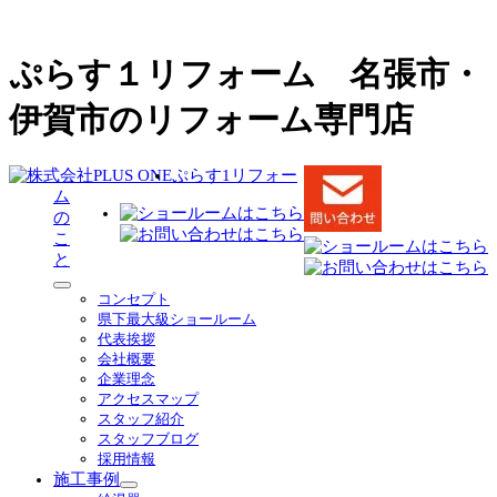
ぷらす１リフォーム 名張市・
伊賀市のリフォーム専門店
ぷらす1リフォー
ム
の
こ
と
サ
コンセプト
ブ
県下最大級ショールーム
メ
代表挨拶
ニ
会社概要
ュ
企業理念
ー
アクセスマップ
を
スタッフ紹介
展
スタッフブログ
開
採用情報
施工事例
サ