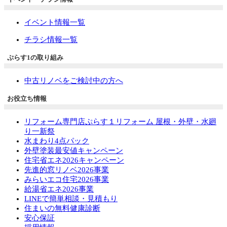
イベント情報一覧
チラシ情報一覧
ぷらす1の取り組み
中古リノベをご検討中の方へ
お役立ち情報
リフォーム専門店ぷらす１リフォーム 屋根・外壁・水廻
り一新祭
水まわり4点パック
外壁塗装最安値キャンペーン
住宅省エネ2026キャンペーン
先進的窓リノベ2026事業
みらいエコ住宅2026事業
給湯省エネ2026事業
LINEで簡単相談・見積もり
住まいの無料健康診断
安心保証