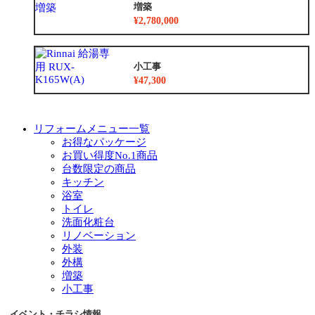
増築
¥2,780,000
小工事
¥47,300
リフォームメニュー一覧
お得なパッケージ
お買い得度No.1商品
台数限定の商品
キッチン
浴室
トイレ
洗面化粧台
リノベーション
外装
外構
増築
小工事
イベント・チラシ情報