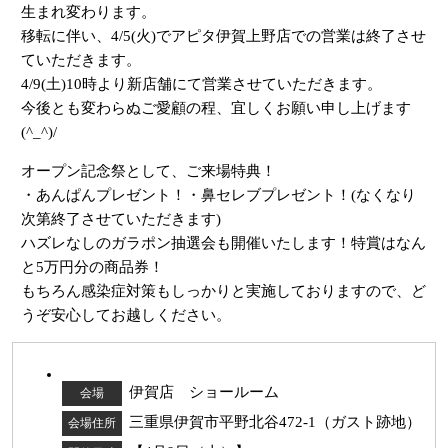
生まれ変わります。
移転に伴い、4/5(火)でアピタ伊賀上野店での営業は終了させ
ていただきます。
4/9(土)10時より新店舗にて営業させていただきます。
今後とも変わらぬご愛顧の程、宜しくお願い申し上げます
(^_^)/
オープン記念祭として、ご来場特典！
・あんぱんプレゼント！・鼻セレブプレゼント！(なくなり
次第終了させていただきます)
ハズレなしのガラポン抽選会も開催いたします！特賞はなん
と5万円分の商品券！
もちろん感染症対策もしっかりと実施しておりますので、ど
うぞ安心してお越しください。
伊賀店 ショールーム
会場
三重県伊賀市平野北谷472-1（ガスト跡地）
会場住所