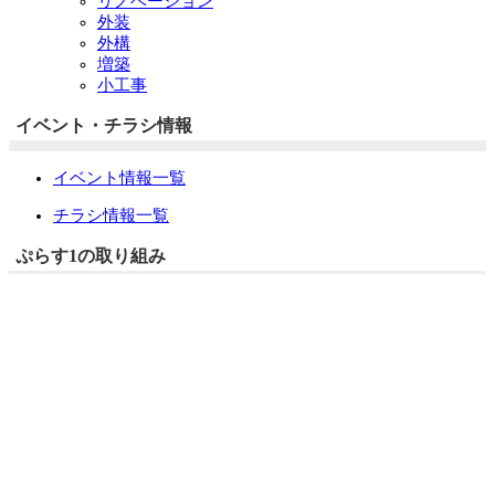
リノベーション
外装
外構
増築
小工事
イベント・チラシ情報
イベント情報一覧
チラシ情報一覧
ぷらす1の取り組み
中古リノベをご検討中の方へ
お役立ち情報
リフォーム専門店ぷらす１リフォーム 屋根・外壁・水廻
り一新祭
水まわり4点パック
外壁塗装最安値キャンペーン
住宅省エネ2026キャンペーン