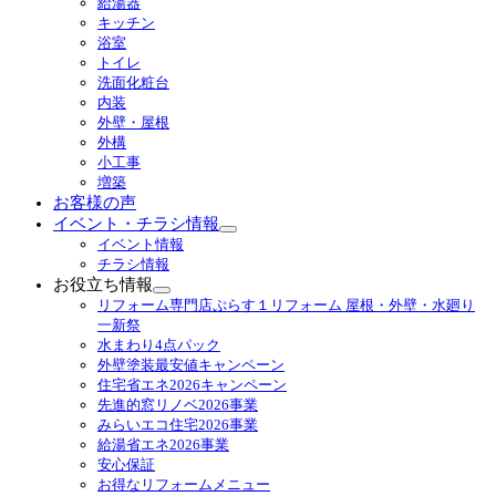
給湯器
ブ
キッチン
メ
浴室
ニ
トイレ
ュ
洗面化粧台
ー
内装
を
外壁・屋根
展
外構
開
小工事
増築
お客様の声
イベント・チラシ情報
サ
イベント情報
ブ
チラシ情報
メ
お役立ち情報
ニ
サ
リフォーム専門店ぷらす１リフォーム 屋根・外壁・水廻り
ュ
ブ
一新祭
ー
メ
水まわり4点パック
を
ニ
外壁塗装最安値キャンペーン
展
ュ
住宅省エネ2026キャンペーン
開
ー
先進的窓リノベ2026事業
を
みらいエコ住宅2026事業
展
給湯省エネ2026事業
開
安心保証
お得なリフォームメニュー