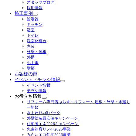
スタッフブログ
採用情報
施工事例
サ
給湯器
ブ
キッチン
メ
浴室
ニ
トイレ
ュ
洗面化粧台
ー
内装
を
外壁・屋根
展
外構
開
小工事
増築
お客様の声
イベント・チラシ情報
サ
イベント情報
ブ
チラシ情報
メ
お役立ち情報
ニ
サ
リフォーム専門店ぷらす１リフォーム 屋根・外壁・水廻り
ュ
ブ
一新祭
ー
メ
水まわり4点パック
を
ニ
外壁塗装最安値キャンペーン
展
ュ
住宅省エネ2026キャンペーン
開
ー
先進的窓リノベ2026事業
を
みらいエコ住宅2026事業