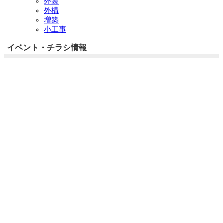
外装
外構
増築
小工事
イベント・チラシ情報
イベント情報一覧
チラシ情報一覧
ぷらす1の取り組み
中古リノベをご検討中の方へ
お役立ち情報
リフォーム専門店ぷらす１リフォーム 屋根・外壁・水廻
り一新祭
水まわり4点パック
外壁塗装最安値キャンペーン
住宅省エネ2026キャンペーン
先進的窓リノベ2026事業