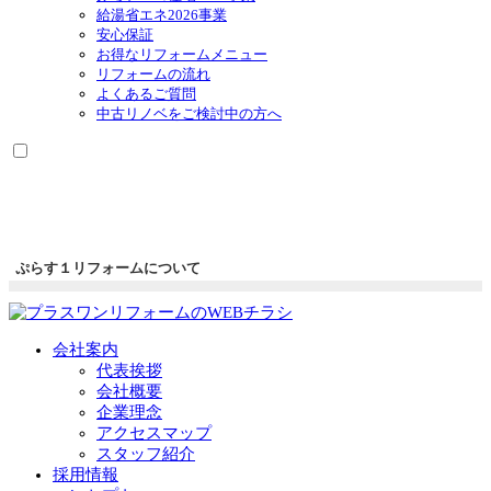
展
給湯省エネ2026事業
開
安心保証
お得なリフォームメニュー
リフォームの流れ
よくあるご質問
中古リノベをご検討中の方へ
ぷらす１リフォームについて
会社案内
代表挨拶
会社概要
企業理念
アクセスマップ
スタッフ紹介
採用情報