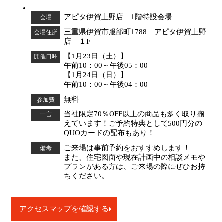
アピタ伊賀上野店 1階特設会場
会場
三重県伊賀市服部町1788 アピタ伊賀上野
会場住所
店 １F
【1月23日（土）】
開催日時
午前10：00～午後05：00
【1月24日（日）】
午前10：00～午後04：00
無料
参加費
当社限定70％OFF以上の商品も多く取り揃
一言
えています！ご予約特典として500円分の
QUOカードの配布もあり！
ご来場は事前予約をおすすめします！
備考
また、住宅図面や現在計画中の相談メモや
プランがある方は、ご来場の際にぜひお持
ちください。
アクセスマップを確認する