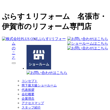
ぷらす１リフォーム 名張市・
伊賀市のリフォーム専門店
ぷらす1リフォー
ム
の
こ
と
サ
ブ
メ
ニ
コンセプト
ュ
県下最大級ショールーム
ー
代表挨拶
を
会社概要
展
企業理念
開
アクセスマップ
スタッフ紹介