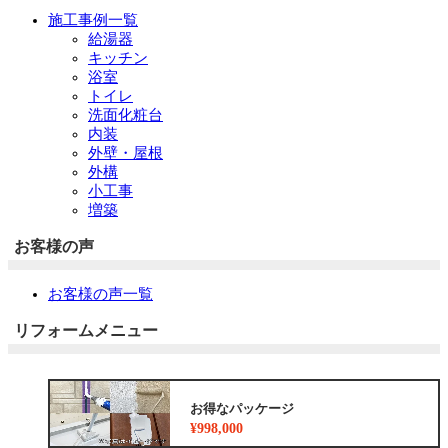
施工事例一覧
給湯器
キッチン
浴室
トイレ
洗面化粧台
内装
外壁・屋根
外構
小工事
増築
お客様の声
お客様の声一覧
リフォームメニュー
お得なパッケージ
¥998,000