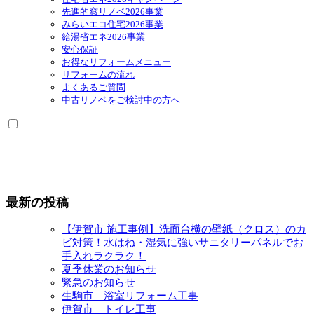
開
ー
先進的窓リノベ2026事業
を
みらいエコ住宅2026事業
展
給湯省エネ2026事業
開
安心保証
お得なリフォームメニュー
リフォームの流れ
よくあるご質問
中古リノベをご検討中の方へ
最新の投稿
【伊賀市 施工事例】洗面台横の壁紙（クロス）のカ
ビ対策！水はね・湿気に強いサニタリーパネルでお
手入れラクラク！
夏季休業のお知らせ
緊急のお知らせ
生駒市 浴室リフォーム工事
伊賀市 トイレ工事