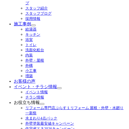
プ
スタッフ紹介
スタッフブログ
採用情報
施工事例
サ
給湯器
ブ
キッチン
メ
浴室
ニ
トイレ
ュ
洗面化粧台
ー
内装
を
外壁・屋根
展
外構
開
小工事
増築
お客様の声
イベント・チラシ情報
サ
イベント情報
ブ
チラシ情報
メ
お役立ち情報
ニ
サ
リフォーム専門店ぷらす１リフォーム 屋根・外壁・水廻り
ュ
ブ
一新祭
ー
メ
水まわり4点パック
を
ニ
外壁塗装最安値キャンペーン
展
ュ
住宅省エネ2026キャンペーン