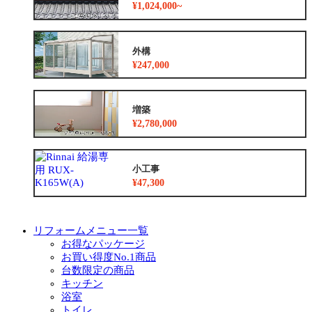
¥1,024,000~
外構
¥247,000
増築
¥2,780,000
小工事
¥47,300
リフォームメニュー一覧
お得なパッケージ
お買い得度No.1商品
台数限定の商品
キッチン
浴室
トイレ