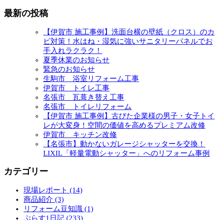
最新の投稿
【伊賀市 施工事例】洗面台横の壁紙（クロス）のカ
ビ対策！水はね・湿気に強いサニタリーパネルでお
手入れラクラク！
夏季休業のお知らせ
緊急のお知らせ
生駒市 浴室リフォーム工事
伊賀市 トイレ工事
名張市 瓦葺き替え工事
名張市 トイレリフォーム
【伊賀市 施工事例】古びた企業様の男子・女子トイ
レが大変身！空間の価値を高めるプレミアム改修
伊賀市 キッチン改修
【名張市】動かないガレージシャッターを交換！
LIXIL「軽量電動シャッター」へのリフォーム事例
カテゴリー
現場レポート (14)
商品紹介 (3)
リフォーム豆知識 (1)
ぷらす1日記 (233)