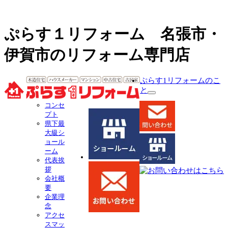
ぷらす１リフォーム 名張市・
伊賀市のリフォーム専門店
ぷらす1リフォームのこ
と
サ
コンセ
ブ
プト
メ
県下最
ニ
大級シ
ュ
ョール
ー
ーム
を
代表挨
展
拶
開
会社概
要
企業理
念
アクセ
スマッ