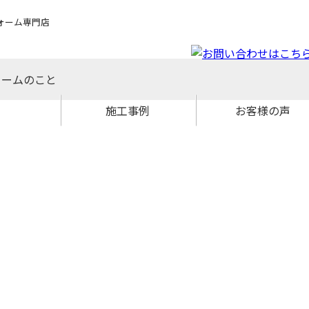
ォーム専門店
ォームのこと
施工事例
お客様の声
ョールーム
ブログ
マップ
フ紹介
プト
挨拶
概要
理念
情報
洗面化粧台
外壁・屋根
キッチン
給湯器
トイレ
小工事
浴室
内装
外構
増築