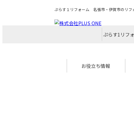
ぷらす１リフォーム 名張市・伊賀市のリフ
ぷらす1リフ
県下最大級シ
スタッフ
アクセス
スタッ
コンセ
代表
会社
企業
採用
お役立ち情報
リフォーム専門店ぷらす１リフ
住宅省エネ2026キャンペーン
中古リノベをご検討中の方へ
外壁塗装最安値キャンペーン
お得なリフォームメニュー
先進的窓リノベ2026事業
みらいエコ住宅2026事業
給湯省エネ2026事業
水まわり4点パック
リフォームの流れ
よくあるご質問
安心保証
ォーム 屋根・外壁・水廻り一新
祭