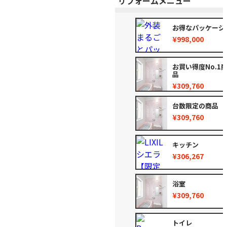
リフォームメニュー
お得なパッケージ
¥998,000
お買い得度No.1
品
¥309,760
台数限定の商品
¥309,760
キッチン
¥306,267
浴室
¥309,760
トイレ