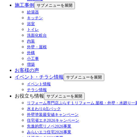
施工事例
サブメニューを展開
給湯器
キッチン
浴室
トイレ
洗面化粧台
内装
外壁・屋根
外構
小工事
増築
お客様の声
イベント・チラシ情報
サブメニューを展開
イベント情報
チラシ情報
お役立ち情報
サブメニューを展開
リフォーム専門店ぷらす１リフォーム 屋根・外壁・水廻り一
水まわり4点パック
外壁塗装最安値キャンペーン
住宅省エネ2026キャンペーン
先進的窓リノベ2026事業
みらいエコ住宅2026事業