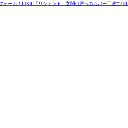
フォーム！LIXIL「リシェント」玄関引戸へのカバー工法で1