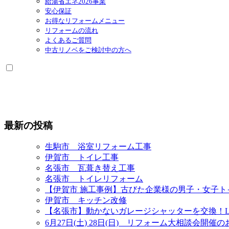
給湯省エネ2026事業
安心保証
お得なリフォームメニュー
リフォームの流れ
よくあるご質問
中古リノベをご検討中の方へ
最新の投稿
生駒市 浴室リフォーム工事
伊賀市 トイレ工事
名張市 瓦葺き替え工事
名張市 トイレリフォーム
【伊賀市 施工事例】古びた企業様の男子・女子
伊賀市 キッチン改修
【名張市】動かないガレージシャッターを交換！L
6月27日(土) 28日(日) リフォーム大相談会開催