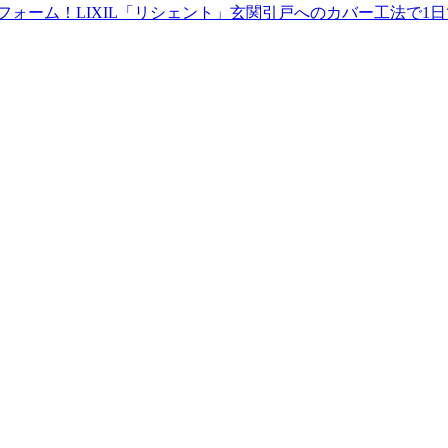
フォーム！LIXIL「リシェント」玄関引戸へのカバー工法で1