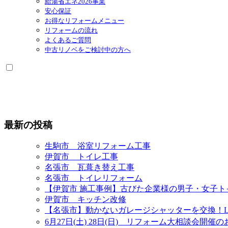
給湯省エネ2026事業
安心保証
お得なリフォームメニュー
リフォームの流れ
よくあるご質問
中古リノベをご検討中の方へ
最新の投稿
生駒市 浴室リフォーム工事
伊賀市 トイレ工事
名張市 瓦葺き替え工事
名張市 トイレリフォーム
【伊賀市 施工事例】古びた企業様の男子・女子
伊賀市 キッチン改修
【名張市】動かないガレージシャッターを交換！L
6月27日(土) 28日(日) リフォーム大相談会開催