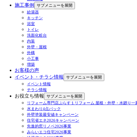
施工事例
サブメニューを展開
給湯器
キッチン
浴室
トイレ
洗面化粧台
内装
外壁・屋根
外構
小工事
増築
お客様の声
イベント・チラシ情報
サブメニューを展開
イベント情報
チラシ情報
お役立ち情報
サブメニューを展開
リフォーム専門店ぷらす１リフォーム 屋根・外壁・水廻り一
水まわり4点パック
外壁塗装最安値キャンペーン
住宅省エネ2026キャンペーン
先進的窓リノベ2026事業
みらいエコ住宅2026事業