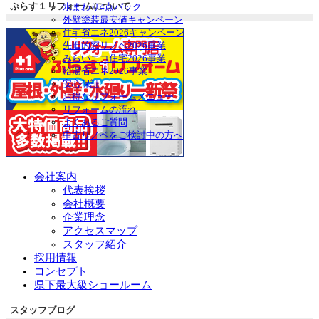
ぷらす１リフォームについて
水まわり4点パック
外壁塗装最安値キャンペーン
住宅省エネ2026キャンペーン
先進的窓リノベ2026事業
みらいエコ住宅2026事業
給湯省エネ2026事業
安心保証
お得なリフォームメニュー
リフォームの流れ
よくあるご質問
中古リノベをご検討中の方へ
会社案内
代表挨拶
会社概要
企業理念
アクセスマップ
スタッフ紹介
採用情報
コンセプト
県下最大級ショールーム
スタッフブログ