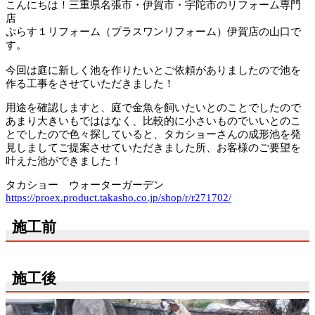
こんにちは！三重県名張市・伊賀市・宇陀市のリフォーム専門
店
ぷらす１リフォーム（プラスワンリフォーム）伊賀店の山口で
す。
今回は庭に新しく池を作りたいとご依頼がありましたので池を
作る工事をさせていただきました！
用途を確認しますと、庭で金魚を飼いたいとのことでしたので
あまり大きいもでははなく、比較的に小さいものでいいとのこ
とでしたので色々探していると、タカショーさんの成形池を発
見しましてご提案させていただきました所、お客様のご要望を
叶えた池ができました！
タカショー ウォーターガーデン
https://proex.product.takasho.co.jp/shop/r/r271702/
施工前
施工後