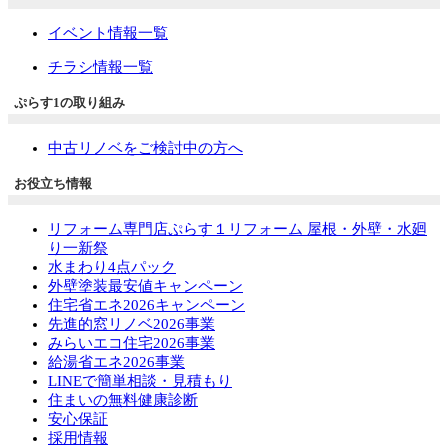
イベント情報一覧
チラシ情報一覧
ぷらす1の取り組み
中古リノベをご検討中の方へ
お役立ち情報
リフォーム専門店ぷらす１リフォーム 屋根・外壁・水廻
り一新祭
水まわり4点パック
外壁塗装最安値キャンペーン
住宅省エネ2026キャンペーン
先進的窓リノベ2026事業
みらいエコ住宅2026事業
給湯省エネ2026事業
LINEで簡単相談・見積もり
住まいの無料健康診断
安心保証
採用情報