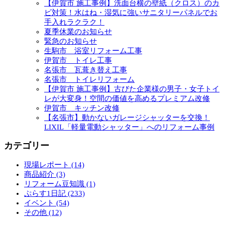
【伊賀市 施工事例】洗面台横の壁紙（クロス）のカ
ビ対策！水はね・湿気に強いサニタリーパネルでお
手入れラクラク！
夏季休業のお知らせ
緊急のお知らせ
生駒市 浴室リフォーム工事
伊賀市 トイレ工事
名張市 瓦葺き替え工事
名張市 トイレリフォーム
【伊賀市 施工事例】古びた企業様の男子・女子トイ
レが大変身！空間の価値を高めるプレミアム改修
伊賀市 キッチン改修
【名張市】動かないガレージシャッターを交換！
LIXIL「軽量電動シャッター」へのリフォーム事例
カテゴリー
現場レポート (14)
商品紹介 (3)
リフォーム豆知識 (1)
ぷらす1日記 (233)
イベント (54)
その他 (12)