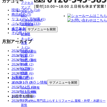
カテゴリー
アクセス
マップ
現場レポート (14)
スタッフ
商品紹介 (3)
紹介
リフォーム豆知識 (1)
スタッフブログ
ぷらす1日記 (233)
採用情報
イベント (54)
施工事例
サブメニューを展開
その他 (12)
給湯器
キッチン
月別アーカイブ
浴室
トイレ
2026年8月 (3)
洗面化粧台
2026年7月 (5)
内装
2026年6月 (5)
外壁・屋根
2026年5月 (2)
外構
2026年4月 (5)
小工事
増築
2026年3月 (6)
お客様の声
2026年2月 (4)
2026年1月 (3)
イベント・チラシ情報
サブメニューを展開
2025年12月 (6)
イベント情報
2025年11月 (4)
チラシ情報
2025年10月 (4)
お役立ち情報
2025年9月 (6)
リフォーム専門店ぷらす１リフォーム 屋根・外壁・水廻り一
新祭