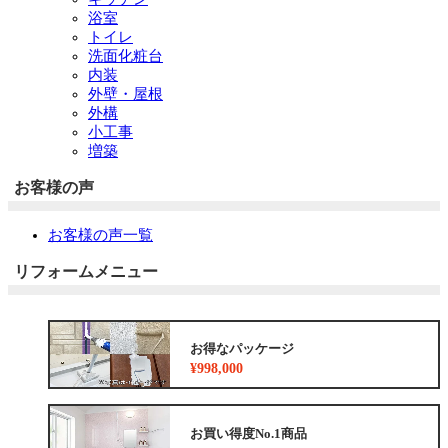
浴室
トイレ
洗面化粧台
内装
外壁・屋根
外構
小工事
増築
お客様の声
お客様の声一覧
リフォームメニュー
お得なパッケージ
¥998,000
お買い得度No.1商品