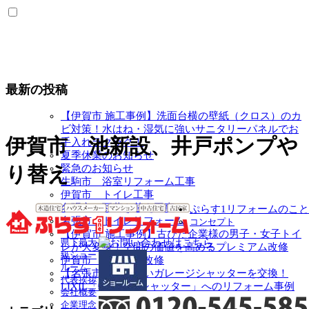
最新の投稿
【伊賀市 施工事例】洗面台横の壁紙（クロス）のカ
ビ対策！水はね・湿気に強いサニタリーパネルでお
伊賀市 池新設、井戸ポンプや
手入れラクラク！
夏季休業のお知らせ
緊急のお知らせ
り替え
生駒市 浴室リフォーム工事
伊賀市 トイレ工事
名張市 瓦葺き替え工事
ぷらす1リフォームのこと
名張市 トイレリフォーム
コンセプト
【伊賀市 施工事例】古びた企業様の男子・女子トイ
県下最大
レが大変身！空間の価値を高めるプレミアム改修
級ショー
伊賀市 キッチン改修
ルーム
【名張市】動かないガレージシャッターを交換！
代表挨拶
LIXIL「軽量電動シャッター」へのリフォーム事例
会社概要
企業理念