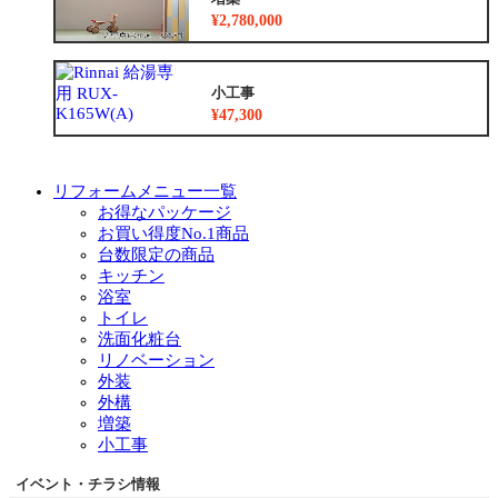
¥2,780,000
小工事
¥47,300
リフォームメニュー一覧
お得なパッケージ
お買い得度No.1商品
台数限定の商品
キッチン
浴室
トイレ
洗面化粧台
リノベーション
外装
外構
増築
小工事
イベント・チラシ情報