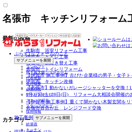
名張市 キッチンリフォーム
最新の投稿
生駒市 浴室リフォーム工事
ぷらす1リフォームのこと
伊賀市 トイレ工事
サブメニューを展開
名張市 瓦葺き替え工事
コンセプト
名張市 トイレリフォーム
県下最大級ショールーム
【伊賀市 施工事例】古びた企業様の男子・女子
代表挨拶
伊賀市 キッチン改修
会社概要
【名張市】動かないガレージシャッターを交換！L
企業理念
6月27日(土) 28日(日) リフォーム大相談会開催
アクセスマップ
スタッフ紹介
【伊賀市 施工事例】重くて開かない木製玄関をリ
スタッフブログ
名張市百合が丘 レンジフード交換
採用情報
施工事例
サブメニューを展開
カテゴリー
給湯器
キッチン
現場レポート (13)