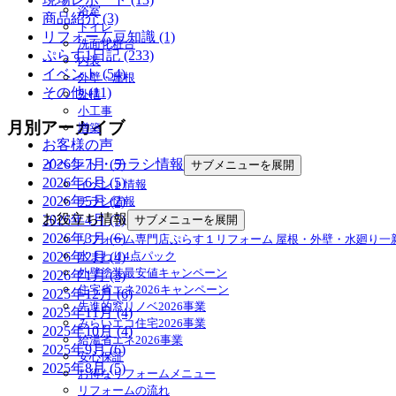
浴室
商品紹介 (3)
トイレ
リフォーム豆知識 (1)
洗面化粧台
ぷらす1日記 (233)
内装
イベント (54)
外壁・屋根
その他 (11)
外構
小工事
月別アーカイブ
増築
お客様の声
イベント・チラシ情報
2026年7月 (5)
サブメニューを展開
2026年6月 (5)
イベント情報
2026年5月 (2)
チラシ情報
お役立ち情報
2026年4月 (5)
サブメニューを展開
2026年3月 (6)
リフォーム専門店ぷらす１リフォーム 屋根・外壁・水廻り一
水まわり4点パック
2026年2月 (4)
外壁塗装最安値キャンペーン
2026年1月 (3)
住宅省エネ2026キャンペーン
2025年12月 (6)
先進的窓リノベ2026事業
2025年11月 (4)
みらいエコ住宅2026事業
2025年10月 (4)
給湯省エネ2026事業
2025年9月 (6)
安心保証
2025年8月 (5)
お得なリフォームメニュー
リフォームの流れ