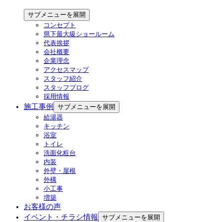
サブメニューを展開
コンセプト
県下最大級ショールーム
代表挨拶
会社概要
企業理念
アクセスマップ
スタッフ紹介
スタッフブログ
採用情報
施工事例
サブメニューを展開
給湯器
キッチン
浴室
トイレ
洗面化粧台
内装
外壁・屋根
外構
小工事
増築
お客様の声
イベント・チラシ情報
サブメニューを展開