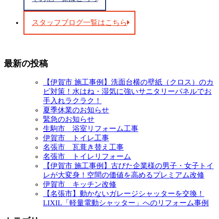
スタッフブログ一覧はこちら
最新の投稿
【伊賀市 施工事例】洗面台横の壁紙（クロス）のカ
ビ対策！水はね・湿気に強いサニタリーパネルでお
手入れラクラク！
夏季休業のお知らせ
緊急のお知らせ
生駒市 浴室リフォーム工事
伊賀市 トイレ工事
名張市 瓦葺き替え工事
名張市 トイレリフォーム
【伊賀市 施工事例】古びた企業様の男子・女子トイ
レが大変身！空間の価値を高めるプレミアム改修
伊賀市 キッチン改修
【名張市】動かないガレージシャッターを交換！
LIXIL「軽量電動シャッター」へのリフォーム事例