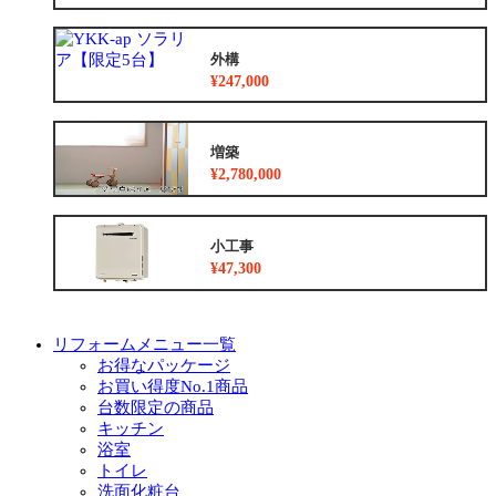
外構
¥247,000
増築
¥2,780,000
小工事
¥47,300
リフォームメニュー一覧
お得なパッケージ
お買い得度No.1商品
台数限定の商品
キッチン
浴室
トイレ
洗面化粧台