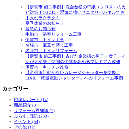
【伊賀市 施工事例】洗面台横の壁紙（クロス）のカ
ビ対策！水はね・湿気に強いサニタリーパネルでお
手入れラクラク！
夏季休業のお知らせ
緊急のお知らせ
生駒市 浴室リフォーム工事
伊賀市 トイレ工事
名張市 瓦葺き替え工事
名張市 トイレリフォーム
【伊賀市 施工事例】古びた企業様の男子・女子トイ
レが大変身！空間の価値を高めるプレミアム改修
伊賀市 キッチン改修
【名張市】動かないガレージシャッターを交換！
LIXIL「軽量電動シャッター」へのリフォーム事例
カテゴリー
現場レポート (14)
商品紹介 (3)
リフォーム豆知識 (1)
ぷらす1日記 (233)
イベント (54)
その他 (12)