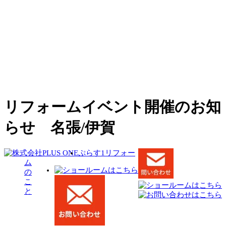
リフォームイベント開催のお知
らせ 名張/伊賀
ぷらす1リフォー
ム
の
こ
と