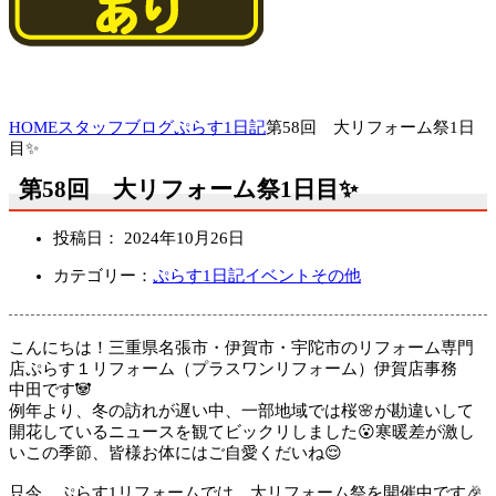
HOME
スタッフブログ
ぷらす1日記
第58回 大リフォーム祭1日
目✨
第58回 大リフォーム祭1日目✨
投稿日：
2024年10月26日
カテゴリー：
ぷらす1日記
イベント
その他
こんにちは！三重県名張市・伊賀市・宇陀市のリフォーム専門
店ぷらす１リフォーム（プラスワンリフォーム）伊賀店事務
中田です🐼
例年より、冬の訪れが遅い中、一部地域では桜🌸が勘違いして
開花しているニュースを観てビックリしました😮寒暖差が激し
いこの季節、皆様お体にはご自愛くだいね😌
只今、ぷらす1リフォームでは、大リフォーム祭を開催中です🎉