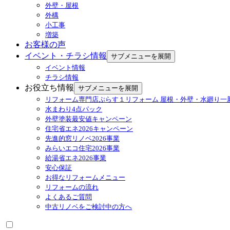
外壁・屋根
外構
小工事
増築
お客様の声
イベント・チラシ情報
サブメニューを展開
イベント情報
チラシ情報
お役立ち情報
サブメニューを展開
リフォーム専門店ぷらす１リフォーム 屋根・外壁・水廻り一
水まわり4点パック
外壁塗装最安値キャンペーン
住宅省エネ2026キャンペーン
先進的窓リノベ2026事業
みらいエコ住宅2026事業
給湯省エネ2026事業
安心保証
お得なリフォームメニュー
リフォームの流れ
よくあるご質問
中古リノベをご検討中の方へ