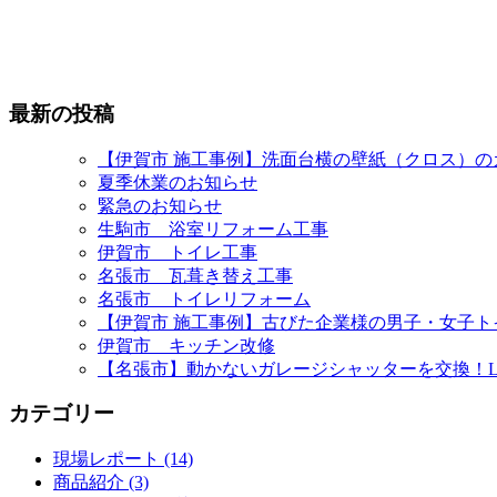
最新の投稿
【伊賀市 施工事例】洗面台横の壁紙（クロス）
夏季休業のお知らせ
緊急のお知らせ
生駒市 浴室リフォーム工事
伊賀市 トイレ工事
名張市 瓦葺き替え工事
名張市 トイレリフォーム
【伊賀市 施工事例】古びた企業様の男子・女子
伊賀市 キッチン改修
【名張市】動かないガレージシャッターを交換！L
カテゴリー
現場レポート (14)
商品紹介 (3)