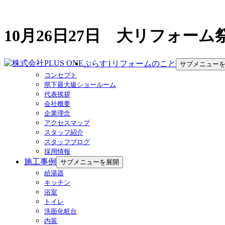
10月26日27日 大リフォー
ぷらす1リフォームのこと
サブメニュー
コンセプト
県下最大級ショールーム
代表挨拶
会社概要
企業理念
アクセスマップ
スタッフ紹介
スタッフブログ
採用情報
施工事例
サブメニューを展開
給湯器
キッチン
浴室
トイレ
洗面化粧台
内装