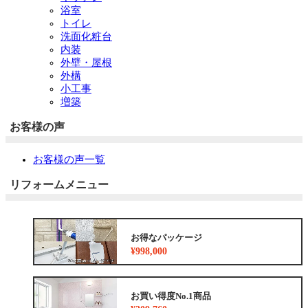
浴室
トイレ
洗面化粧台
内装
外壁・屋根
外構
小工事
増築
お客様の声
お客様の声一覧
リフォームメニュー
お得なパッケージ
¥998,000
お買い得度No.1商品