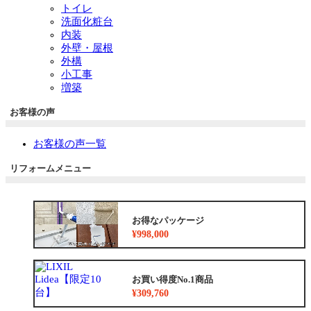
トイレ
洗面化粧台
内装
外壁・屋根
外構
小工事
増築
お客様の声
お客様の声一覧
リフォームメニュー
お得なパッケージ
¥998,000
お買い得度No.1商品
¥309,760