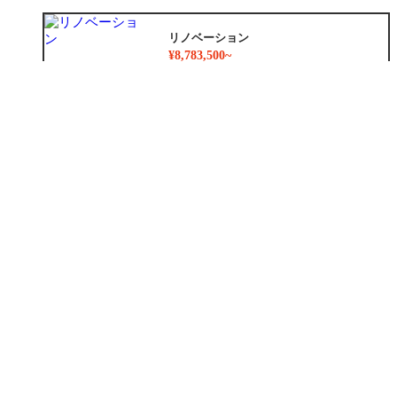
リノベーション
¥8,783,500~
外装
¥1,024,000~
外構
¥247,000
増築
¥2,780,000
小工事
¥47,300