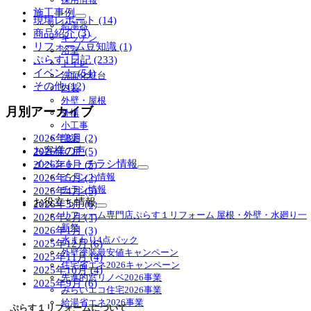
施工事例
現場レポート (14)
サ
給湯器
商品紹介 (3)
ブ
キッチン
リフォーム豆知識 (1)
メ
浴室
ニ
ぷらす1日記 (233)
トイレ
ュ
イベント (54)
洗面化粧台
ー
その他 (12)
内装
を
外壁・屋根
展
月別アーカイブ
外構
開
小工事
2026年8月 (2)
増築
お客様の声
2026年7月 (5)
イベント・チラシ情報
2026年6月 (5)
サ
イベント情報
2026年5月 (2)
ブ
チラシ情報
2026年4月 (5)
メ
お役立ち情報
2026年3月 (6)
ニ
サ
リフォーム専門店ぷらす１リフォーム 屋根・外壁・水廻り一
2026年2月 (4)
ュ
ブ
新祭
2026年1月 (3)
ー
メ
水まわり4点パック
2025年12月 (6)
を
ニ
外壁塗装最安値キャンペーン
2025年11月 (4)
展
ュ
住宅省エネ2026キャンペーン
2025年10月 (4)
開
ー
先進的窓リノベ2026事業
2025年9月 (6)
を
みらいエコ住宅2026事業
展
給湯省エネ2026事業
ぷらす１リフォームについて
開