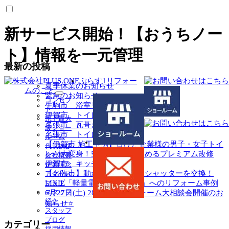
新サービス開始！【おうちノー
ト】情報を一元管理
最新の投稿
ぷらす1リフォー
夏季休業のお知らせ
ムのこと
緊急のお知らせ
サ
コンセプ
生駒市 浴室リフォーム工事
ブ
ト
伊賀市 トイレ工事
メ
県下最大
名張市 瓦葺き替え工事
ニ
級ショー
ュ
名張市 トイレリフォーム
ルーム
ー
【伊賀市 施工事例】古びた企業様の男子・女子トイ
代表挨拶
を
レが大変身！空間の価値を高めるプレミアム改修
会社概要
展
伊賀市 キッチン改修
企業理念
開
【名張市】動かないガレージシャッターを交換！
アクセス
LIXIL「軽量電動シャッター」へのリフォーム事例
マップ
スタッフ
6月27日(土) 28日(日) リフォーム大相談会開催のお
紹介
知らせ⭐
スタッフ
ブログ
カテゴリー
採用情報