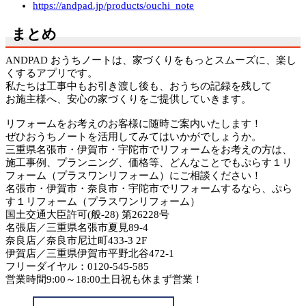
https://andpad.jp/products/ouchi_note
まとめ
ANDPAD おうちノートは、家づくりをもっとスムーズに、楽し
くするアプリです。
私たちは工事中もお引き渡し後も、おうちの記録を残して
お施主様へ、安心の家づくりをご提供していきます。
リフォームをお考えのお客様に随時ご案内いたします！
ぜひおうちノートを活用してみてはいかがでしょうか。
三重県名張市・伊賀市・宇陀市でリフォームをお考えの方は、
施工事例、プランニング、価格等、どんなことでもぷらす１リ
フォーム（プラスワンリフォーム）にご相談ください！
名張市・伊賀市・奈良市・宇陀市でリフォームするなら、ぷら
す１リフォーム（プラスワンリフォーム）
国土交通大臣許可(般-28) 第26228号
名張店／三重県名張市夏見89-4
奈良店／奈良市尼辻町433-3 2F
伊賀店／三重県伊賀市平野北谷472-1
フリーダイヤル：0120-545-585
営業時間9:00～18:00土日祝も休まず営業！