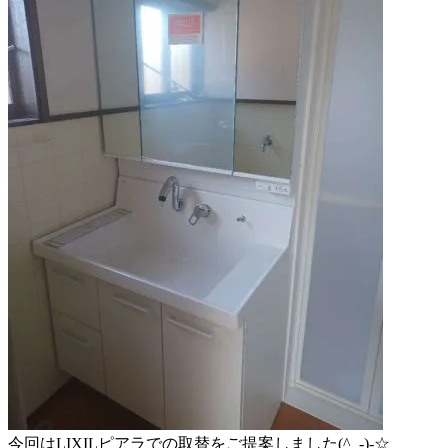
今回はLIXILピアラでの取替をご提案しました(^_-)-☆