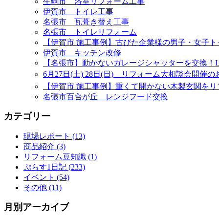
生駒市 浴室リフォーム工事
伊賀市 トイレ工事
名張市 瓦葺き替え工事
名張市 トイレリフォーム
【伊賀市 施工事例】古びた企業様の男子・女子
伊賀市 キッチン改修
【名張市】動かないガレージシャッターを交換！L
6月27日(土) 28日(日) リフォーム大相談会開催
【伊賀市 施工事例】重くて開かない木製玄関をリ
名張市百合が丘 レンジフード交換
カテゴリー
現場レポート (13)
商品紹介 (3)
リフォーム豆知識 (1)
ぷらす1日記 (233)
イベント (54)
その他 (11)
月別アーカイブ