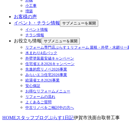
外構
小工事
増築
お客様の声
イベント・チラシ情報
サブメニューを展開
イベント情報
チラシ情報
お役立ち情報
サブメニューを展開
リフォーム専門店ぷらす１リフォーム 屋根・外壁・水廻り一
水まわり4点パック
外壁塗装最安値キャンペーン
住宅省エネ2026キャンペーン
先進的窓リノベ2026事業
みらいエコ住宅2026事業
給湯省エネ2026事業
安心保証
お得なリフォームメニュー
リフォームの流れ
よくあるご質問
中古リノベをご検討中の方へ
HOME
スタッフブログ
ぷらす1日記
伊賀市洗面台取替工事