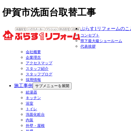
伊賀市洗面台取替工事
ぷらす1リフォームのこ
コンセプト
県下最大級ショールーム
代表挨拶
会社概要
企業理念
アクセスマップ
スタッフ紹介
スタッフブログ
採用情報
施工事例
サブメニューを展開
給湯器
キッチン
浴室
トイレ
洗面化粧台
内装
外壁・屋根