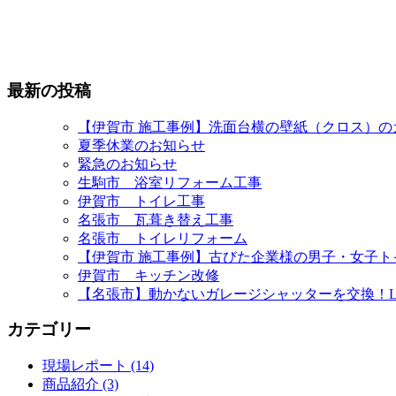
最新の投稿
【伊賀市 施工事例】洗面台横の壁紙（クロス）
夏季休業のお知らせ
緊急のお知らせ
生駒市 浴室リフォーム工事
伊賀市 トイレ工事
名張市 瓦葺き替え工事
名張市 トイレリフォーム
【伊賀市 施工事例】古びた企業様の男子・女子
伊賀市 キッチン改修
【名張市】動かないガレージシャッターを交換！L
カテゴリー
現場レポート (14)
商品紹介 (3)