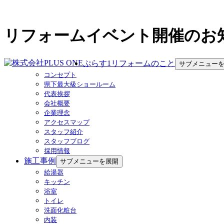
リフォームイベント開催のお
ぷらす1リフォームのこと
サブメニュー
コンセプト
県下最大級ショールーム
代表挨拶
会社概要
企業理念
アクセスマップ
スタッフ紹介
スタッフブログ
採用情報
施工事例
サブメニューを展開
給湯器
キッチン
浴室
トイレ
洗面化粧台
内装