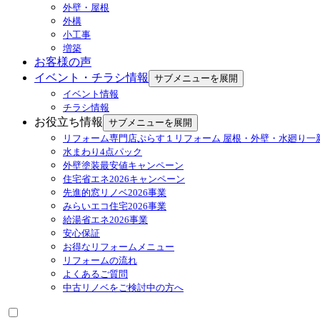
外壁・屋根
外構
小工事
増築
お客様の声
イベント・チラシ情報
サブメニューを展開
イベント情報
チラシ情報
お役立ち情報
サブメニューを展開
リフォーム専門店ぷらす１リフォーム 屋根・外壁・水廻り一
水まわり4点パック
外壁塗装最安値キャンペーン
住宅省エネ2026キャンペーン
先進的窓リノベ2026事業
みらいエコ住宅2026事業
給湯省エネ2026事業
安心保証
お得なリフォームメニュー
リフォームの流れ
よくあるご質問
中古リノベをご検討中の方へ