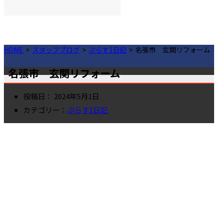
小工事
¥47,300
HOME
スタッフブログ
ぷらす1日記
名張市 玄関リフォーム
リフォームメニュー一覧
名張市 玄関リフォーム
お得なパッケージ
お買い得度No.1商品
投稿日：
2024年5月1日
台数限定の商品
カテゴリー：
ぷらす1日記
キッチン
浴室
こんにちは！三重県名張市・伊賀市・宇陀市のリフォーム専門
店ぷらす１リフォーム（プラスワンリフォーム）名張店の上村
トイレ
です。
洗面化粧台
少し前までは寒かったのに5月になりまして暖かくなりました。
リノベーション
そしてこの冬、断熱の玄関ドアに交換しようと検討された方々
もいるのでは
外装
ないでしょうか？